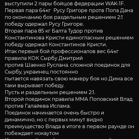
выступили 2 пары бойцов федерации WAK-1F.
Первая пара 64кг Русу Григоре протв Попа Дана
по окончанию боя раздельным решением 2:1
победу одержал Русу Григоре.
Вторая пара 85 кг Балта Тудор против
Константинова Кристи единогласным решением
победу одержал Константинов Кристи.
Итак первый бой профессионалов вес 64кг
правила КОК Сырбу Дмитрий
против Шаенко Руслана. сложной поединок для
Сырбу, украинец постоянно
пытается навязать свою манеру боя но Дима все
таки вырывает победу.
Пусть и раздельным решением 2:1.
Второй поединок правила ММА Поповский Влад
против Галайева Ислама.
Поединок начинается очень быстро и
динамично, но с первых минут видно
преимущество Влада в итоге в первом раунде он
побеждает нокаутом