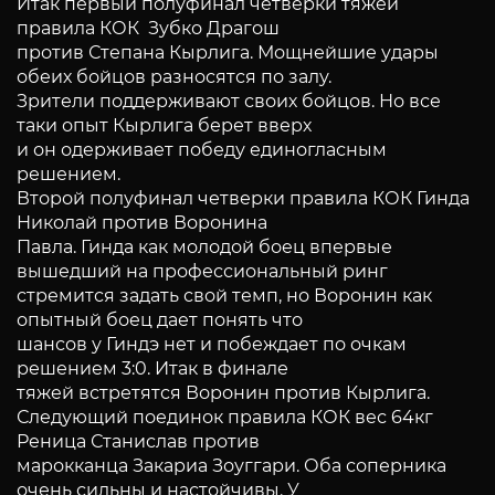
Итак первый полуфинал четверки тяжей
правила КОК Зубко Драгош
против Степана Кырлига. Мощнейшие удары
обеих бойцов разносятся по залу.
Зрители поддерживают своих бойцов. Но все
таки опыт Кырлига берет вверх
и он одерживает победу единогласным
решением.
Второй полуфинал четверки правила КОК Гинда
Николай против Воронина
Павла. Гинда как молодой боец впервые
вышедший на профессиональный ринг
стремится задать свой темп, но Воронин как
опытный боец дает понять что
шансов у Гиндэ нет и побеждает по очкам
решением 3:0. Итак в финале
тяжей встретятся Воронин против Кырлига.
Следующий поединок правила КОК вес 64кг
Реница Станислав против
марокканца Закариа Зоуггари. Оба соперника
очень сильны и настойчивы. У