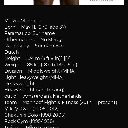
Melvin Manhoef
Born May 11, 1976 (age 37)
Paramaribo, Suriname
Other names No Mercy
Nationality Surinamese
Dutch
Height 1.74 m (5 ft 9 in)[1][2]
Weight 85 kg (187 lb; 13 st 5 lb)
Division Middleweight (MMA)
Light Heavyweight (MMA)
Heavyweight
Heavyweight (Kickboxing)
out of Amsterdam, Netherlands
Team Manhoef Fight & Fitness (2012 — present)
Mike\’s Gym (2005-2012)
Chakuriki Dojo (1998-2005)
Rock Gym (1995-1998)
Trainer Mike Passenier