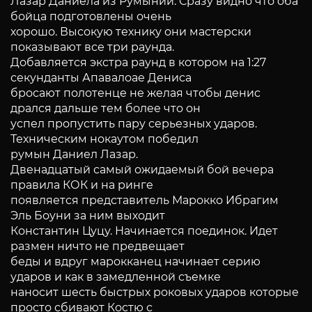
Лазар Даниела из Румынии. Сразу видно что оба
бойца подготовлены очень
хорошо. Высокую технику они мастерски
показывают все три раунда.
Добавляется экстра раунд в котором на 1:27
секунданты Апавалоае Дениса
бросают полотенце не желая чтобы денис
дрался дальше тем более что он
успел пропустить пару серьезных ударов.
Техническим нокаутом победил
румын Даниел Лазар.
Двенадцатый самый ожидаемый бой вечера
правила КОК и на ринге
появляется представитель Марокко Ибрагим
Эль Боуни за ним выходит
Константин Цуцу. Начинается поединок. Идет
размен ничто не предвещает
беды и вдруг марокканец начинает серию
ударов и как в замедленной съемке
наносит шесть быстрых роковых ударов которые
просто сбивают Костю с