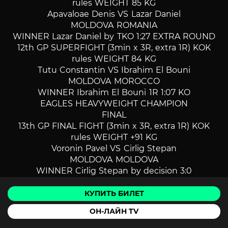
rules WEIGHT 85 KG
Apavaloae Denis VS Lazar Daniel
MOLDOVA ROMANIA
WINNER Lazar Daniel by TKO 1:27 EXTRA ROUND
12th GP SUPERFIGHT (3min x 3R, extra 1R) KOK
rules WEIGHT 84 KG
Tutu Constantin VS Ibrahim El Bouni
MOLDOVA MOROCCO
WINNER Ibrahim El Bouni 1R 1:07 KO
EAGLES HEAVYWEIGHT CHAMPION
FINAL
13th GP FINAL FIGHT (3min x 3R, extra 1R) KOK
rules WEIGHT +91 KG
Voronin Pavel VS Cirlig Stepan
MOLDOVA MOLDOVA
WINNER Cirlig Stepan by decision 3:0
КУПИТЬ БИЛЕТ
ФОТО
ОН-ЛАЙН TV
ДЛЯ ПРОСМОТРА ФОТО ПЕРЕЙДИТЕ
В
ФОТОАЛЬБОМ.