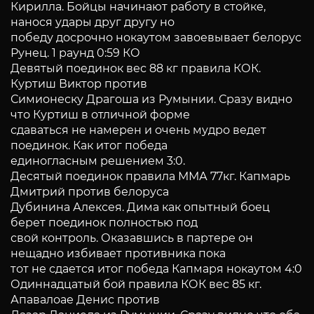
Кирилла. Бойцы начинают работу в стойке,
нанося удары друг другу но
победу досрочно нокаутом завоевывает белорус
Рунец. 1 раунд 0:59 КО
Девятый поединок вес 88 кг правила КОК.
Куртиш Виктор против
Симионеску Драгоша из Румынии. Сразу видно
что Куртиш в отличной форме
сдаваться не намерен и очень мудро ведет
поединок. Как итог победа
единогласным решением 3:0.
Десятый поединок правила ММА 77кг. Капмарь
Дмитрий против белоруса
Дубинина Алексея. Дима как опытный боец
берет поединок полностью под
свой контроль. Оказавшись в партере он
нещадно избивает противника пока
тот не сдается итог победа Капмаря нокаутом 4:0
Одиннадцатый бой правила КОК вес 85 кг.
Апавалоае Денис против