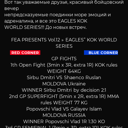
Вот так уважаемые друзья, красивый бойцовский
вечер
непредсказуемые поединки море эмоций и
адреналина, и все это EAGLES KOK
WORLD SERIES!!! До новых встреч.
FEA PRESENTS Vol.12 » EAGLES” KOK WORLD
SERIES
RED CORNER
BLUE CORNER
GP FIGHTS
1th Open Fight (3min x 3R, extra 1R) KOK rules
WEIGHT 64KG
Sirbu Dmitri VS Shaenco Ruslan
MOLDOVA Ukraine
WINNER Sirbu Dmitri by decision 2:1
2nd GP SUPERFIGHT (5min x 2R, extra 1R) MMA
rules WEIGHT 77 KG
Popovschi Vlad VS Galayev Islam
MOLDOVA RUSSIA
WINNER Popovschi Vlad 1R 1:30 KO
3rd GP SEMIFINAL 1 (3min x 3R, extra 1R) KOK rules