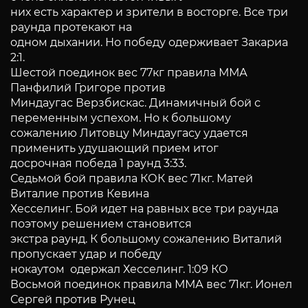
них есть характер и зрители в восторге. Все три
раунда протекают на
одном дыхании. Но победу одерживает Закариа
2:1.
Шестой поединок вес 77кг правила ММА
Панфилий Григоре против
Миндаугас Верзбискас. Динамичный бой с
переменным успехом. Но к большому
сожалению Литовцу Миндаугасу удается
применить удушающий прием итог
досрочная победа 1 раунд 3:33.
Седьмой бой правила КОК вес 71кг. Матей
Виталие против Кевина
Хесселинг. Бой идет на равных все три раунда
поэтому решением становится
экстра раунд. К большому сожалению Виталий
пропускает удар и победу
нокаутом одержал Хесселинг. 1:09 КО
Восьмой поединок правила ММА вес 71кг. Ионел
Сергей против Рунец