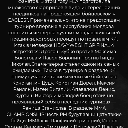
фанатов. В этом году FEA подготовила
множество сюрпризов в виде интереснейших
поединков на предстоящем бойцовском »
EAGLES”. Примечательно, что на предстоящем
турнире впервые в республике Молдова
состоится четверка лучших молдавских тяжей
поединки, которых пройдут по правилам К-1.
Итак в четверке HEAVYWEGHT GP FINAL 4
встретятся: Драгош Зубко против Максима
Болотова и Павел Воронин против Гиндэ
Николая. Эта четверка станет одной из самых
ожидаемых . Также в турнире в разделе К-1
примут участие такие именитые бойцы как:
Константин Цуцу, Кристиан Дорел, Максим
Райлян, Матей Виталий, Апавалоае Денис,
Куртиш Виктор и молодой боец отлично
проявивший себя в последних турнирах —
Реницэ Станислав. В разделе MMA
CHAMPIONSHIP честь РМ будут защищать такие
бойцы ММА как: Панфилий Григорий, Ионел
Сергей, Капмарь Дмитрий и Поповский Влад. Как