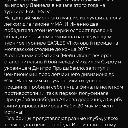
выиграл у Даниела в начале этого года на
турнире EAGLES IV.
На данный момент это лучшие из лучших в полу
легком дивизионе ММА. И Именно два
победителя этой четверки оспорят право на
обладание поясом чемпиона на следующем
турнире турнире EAGLES VI который пройдет в
молдавской столице до конца 2017г.
А основным событием (Мейн Ивент вечера)
станет титульный бой между Михаилом Сырбу и
украинцем Дмитро Прыдыбайло, за титул и
чемпионский пояс легчайшего дивизиона до
62кг. Напомним что участники титульного
поединка пробили себе путь в финал в нелегком
противостоянии, так в первом полуфинале
Прыдыбайло победил Алиева досрочно, а Сырбу
финишировал Амирова Наби. 20 мая момент
истины!!
Все бойцы представляют разные клубы, у всех
только одна цель — победа. И они шли к этому