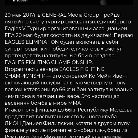
20 мая 2017г в GENERAL Media Group пройдет
пятый по счету турнир смешанных единоборств
Eagles V. Турнир организованный ассоциацией
FEA 20 мая будет состоять из двух частей. Первая
EAGLES ELIMINATION будет включать в себя
супер поединки победители которых смогут
претендовать на титульные бои в разделе
EAGLES FIGHTING CHAMPIONSHIP.
Вторая часть вечера EAGLES FIGHTING
CHAMPIONSHIP — это основной Ко Мейн Ивент
включающий полуфинальную четверку в полу
легкой категории до 66кг и бой за титул и звание
чемпиона в легчайшем весе. Это настоящая
весенняя бомба в мире ММА.
Итак в полуфиналах до 66кг Республику Молдова
представит воспитанник столичного клуба
ЛИОН Даниел Филипский, кстати в другом пулу
финале участие примет его «обидчик», боец из
Румынии Раду Михаицэ, который удушением