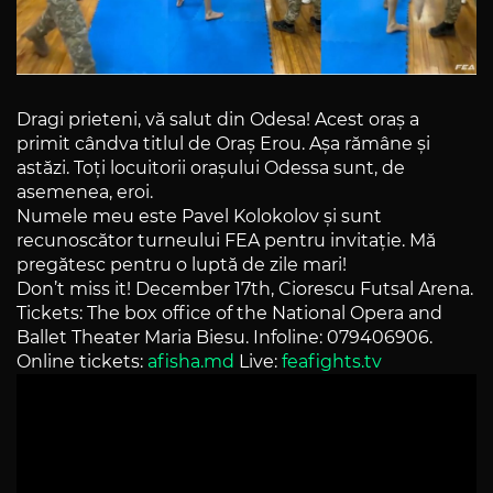
Dragi prieteni, vă salut din Odesa! Acest oraș a
primit cândva titlul de Oraș Erou. Așa rămâne și
astăzi. Toți locuitorii orașului Odessa sunt, de
asemenea, eroi.
Numele meu este Pavel Kolokolov și sunt
recunoscător turneului FEA pentru invitație. Mă
pregătesc pentru o luptă de zile mari!
Don’t miss it! December 17th, Ciorescu Futsal Arena.
Tickets: The box office of the National Opera and
Ballet Theater Maria Biesu. Infoline: 079406906.
Online tickets:
afisha.md
Live:
feafights.tv