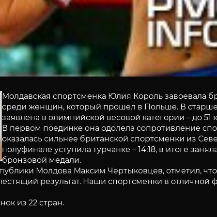
Молдавская спортсменка Юлия Король завоевала бр
среди женщин, который прошел в Польше. В старш
заявлена в олимпийской весовой категории – до 51 
В первом поединке она одолела сопротивление спо
оказалась сильнее британской спортсменки из Север
полуфинале уступила турчанке – 14:18, в итоге занял
бронзовой медали.
публики Молдова Максим Чертыковцев, отметил, что
блестящий результат. Наши спортсменки в отличной 
ок из 22 стран.