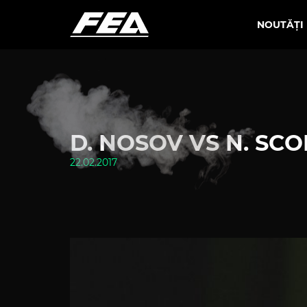
NOUTĂȚI
D. NOSOV VS N. S
22.02.2017