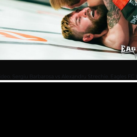
ideo. Sergiu Barbarosa vs Alexandru Strechie. Eagles FC II