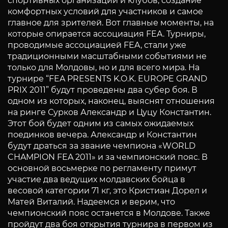
спортивных организаций и клубов, создание
комфортных условий для участников и самое
главное для зрителей. Вот главные моменты, на
которые опирается ассоциация FEA. Турниры,
проводимые ассоциацией FEA, стали уже
традиционными масштабными событиями не
только для Молдовы, но и для всего мира. На
турнире “FEA PRESENTS K.O.K. EUROPE GRAND
PRIX 2011” будут проведены два субер боя. В
одном из которых, наконец, выяснят отношения
на ринге Сурков Александр и Цуцу Константин.
Этот бой будет одним из самых ожидаемых
поединков вечера. Александр и Константин
будут драться за звание чемпиона «WORLD
CHAMPION FEA 2011» и за чемпионский пояс. В
основной восьмерке по регламенту примут
участие два ведущих молдавских бойца в
весовой категории 71 кг, это Кристиан Дорел и
Матей Виталий. Надеемся и верим, что
чемпионский пояс останется в Молдове. Также
пройдут два боя открытия турнира в первом из