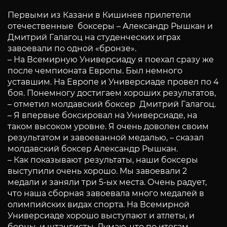
Первыми из Казани в Кишинев прилетели
отечественные боксеры – Александр Рышкан и
Дмитрий Галагоц на студенческих играх
завоевали по одной «бронзе».
– На Всемирную Универсиаду я поехал сразу же
после чемпионата Европы. Был немного
уставшим. На Европе и Универсиаде провел по 4
боя. Понемногу достигаем хороших результатов,
– отметил молдавский боксер Дмитрий Галагоц.
– Я впервые боксировал на Универсиаде, на
таком высоком уровне. Я очень доволен своим
результатом и завоеванной медалью, – сказал
молдавский боксер Александр Рышкан.
– Как показывают результаты, наши боксеры
выступили очень хорошо. Мы завоевали 2
медали и заняли три 5-ых места. Очень радует,
что наша сборная завоевала много медалей в
олимпийских видах спорта. На Всемирной
Универсиаде хорошо выступают и атлеты, и
борцы, и штангисты. Думаю, что по итогам