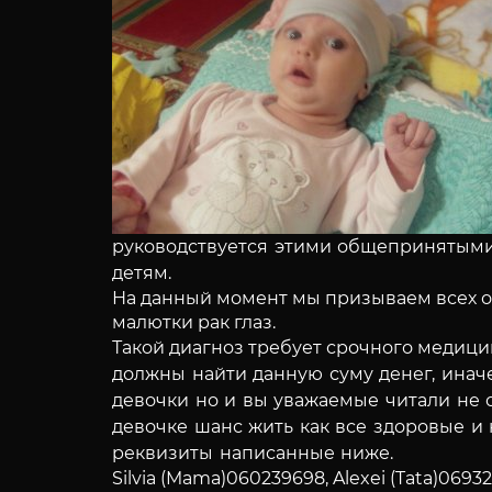
руководствуется этими общепринятым
детям.
На данный момент мы призываем всех ок
малютки рак глаз.
Такой диагноз требует срочного медици
должны найти данную суму денег, инач
девочки но и вы уважаемые читали не о
девочке шанс жить как все здоровые 
реквизиты написанные
ниже.
Silvia (Mama)060239698, Alexei (Tata)06932