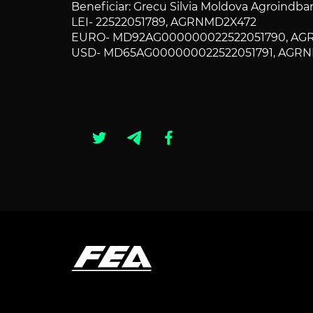
Beneficiar: Grecu Silvia Moldova Agroindban
LEI- 22522051789, AGRNMD2X472
EURO- MD92AG000000022522051790, A
USD- MD65AG000000022522051791, AGR