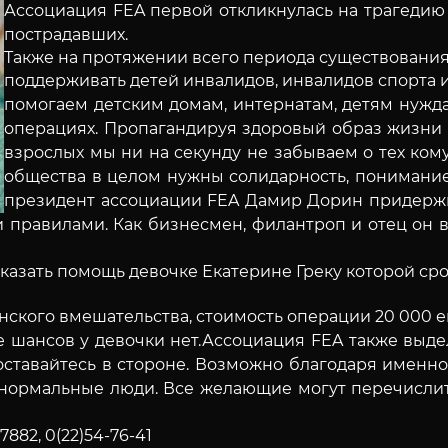
Ассоциация FEA первой откликнулась на трагедию
пострадавших.
Также на протяжении всего периода существования
поддерживать детей инвалидов, инвалидов спорта 
помогаем детским домам, интернатам, детям нуж
операциях.
Пропагандируя здоровый образ жизни 
взрослых мы ни на секунду не забываем о тех ко
общества в целом нужны солидарность, понимани
президент ассоциации
FEA Дамир Дорин придержи
и правилами.
Как бизнесмен, филантроп и отец он 
азать помощь девочке Екатерине Греку которой ср
нского вмешательства, стоимость операции 20 000 е
е шансов у девочки нет.Ассоциация FEA также вы
ставайтесь в стороне.
Возможно благодаря именно
и нормальные люди. Все желающие
могут перечислит
7882, 0(22)54-76-41