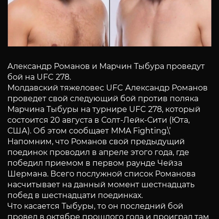
Александр Романов и Марчин Тыбура проведут
бой на UFC 278.
Молдавский тяжеловес UFC Александр Романов
проведет свой следующий бой против поляка
Марчина Тыбуры на турнире UFC 278, который
состоится 20 августа в Солт-Лейк-Сити (Юта,
США). Об этом сообщает MMA Fighting.\’
Напомним, что Романов свой предыдущий
поединок проводил в апреле этого года, где
победил приемом в первом раунде Чейза
Шермана. Всего послужной список Романова
насчитывает на данный момент шестнадцать
побед в шестнадцати поединках.
Что касается Тыбуры, то он последний бой
провел в октябре прошлого года и проиграл там