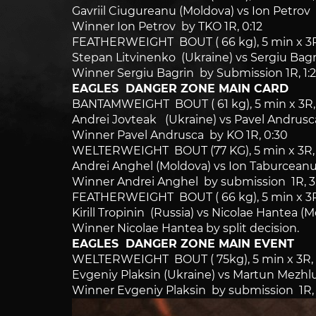
Gavriil Ciugureanu (Moldova) vs Ion Petrov
Winner Ion Petrov by TKO 1R, 0:12
FEATHERWEIGHT BOUT ( 66 kg), 5 min x 3R
Stepan Litvinenko (Ukraine) vs Sergiu Bagr
Winner Sergiu Bagrin by Submission 1R, 1:
EAGLES DANGER ZONE MAIN CARD
BANTAMWEIGHT BOUT ( 61 kg), 5 min x 3R,
Andrei Jovteak (Ukraine) vs Pavel Andrus
Winner Pavel Andrusca by KO 1R, 0:30
WELTERWEIGHT BOUT (77 KG), 5 min x 3R,
Andrei Anghel (Moldova) vs Ion Taburcean
Winner Andrei Anghel by submission 1R, 3
FEATHERWEIGHT BOUT ( 66 kg), 5 min x 3R
Kirill Tropinin (Russia) vs Nicolae Hantea (
Winner Nicolae Hantea by split decision.
EAGLES DANGER ZONE MAIN EVENT
WELTERWEIGHT BOUT ( 75kg), 5 min x 3R, 
Evgeniy Plaksin (Ukraine) vs Martun Mezh
Winner Evgeniy Plaksin by submission 1R, 