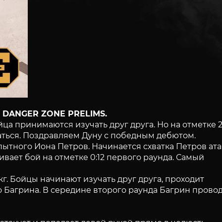
S DANGER ZONE PRELIMS.
йца принимаются изучать друг друга. Но на отметке 2
аться. Поздравляем Дуну с победным дебютом.
пытного Иона Петров. Начинается схватка Петров ата
ливает бой на отметке 0:12 первого раунда. Самый
г. Бойцы начинают изучать друг друга, проходит
Багрина. В середине второго раунда Багрин прово