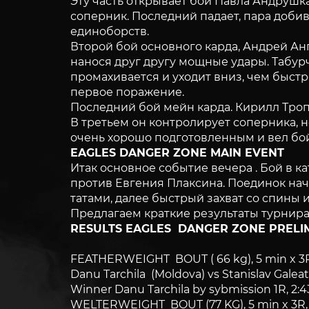
Эту часть открывает бой Павла Андрушка
соперник. Последний падает, пара доби
единоборств.
Второй бой основного карда, Андрей Анг
нанося друг другу мощные удары. Табурч
промахивается и уходит вниз, чем быст
первое поражение.
Последний бой мейн карда. Кирилл Троп
В третьем он контролирует соперника, н
очень хорошо подготовленным и вел бой
EAGLES DANGER ZONE MAIN EVENT
Итак основное событие вечера . Бой в 
против Евгения Плаксина. Поединок начи
татами, далее быстрый захват со спины 
Предлагаем краткие результаты турнира
RESULTS EAGLES DANGER ZONE PRELI
FEATHERWEIGHT BOUT ( 66 kg), 5 min x 3R,
Danu Tarchila (Moldova) vs Stanislav Galea
Winner Danu Tarchila by sybmission 1R, 2:4
WELTERWEIGHT BOUT (77 KG), 5 min x 3R,