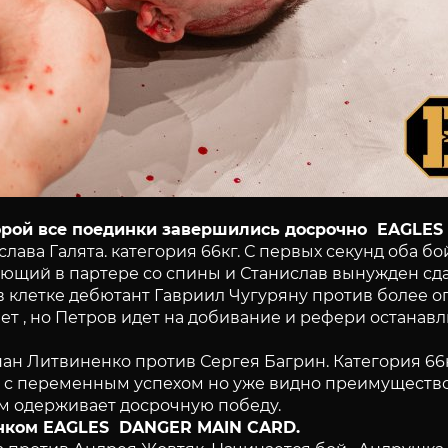
торой все поединки завершились досрочно EAGLE
ава Галята. категория 66кг. С первых секунд оба бо
ающий в партере со спины и Станислав вынужден сд
 в клетке дебютант Гавриил Чугуряну против более о
тает , но Петров идет на добивание и рефери останав
ан Литвиненко против Сергея Багрин. Категория 66к
 с переменным успехом но уже видно преимущество 
м одерживает досрочную победу.
инком EAGLES DANGER MAIN CARD.