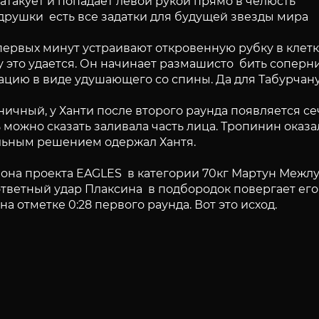
атакует и попадает левой рукой прямо в челюсть
ндрушки есть все задатки для будущей звезды мира
 первых минут устраивают откровенную рубку в клетк
 это удается. Он начинает размашисто бить соперни
ацию в виде удушающего со спины. Да для Табурчану
ичный, у Ханти после второго раунда появляется се
 можно сказать заливала часть лица. Тропинин оказа
ельным решением одержал Хантя.
пиона проекта EAGLES в категории 70кг Мартун Межл
ответный удар Плаксина в подбородок повергает его
 отметке 0:28 первого раунда. Вот это исход.