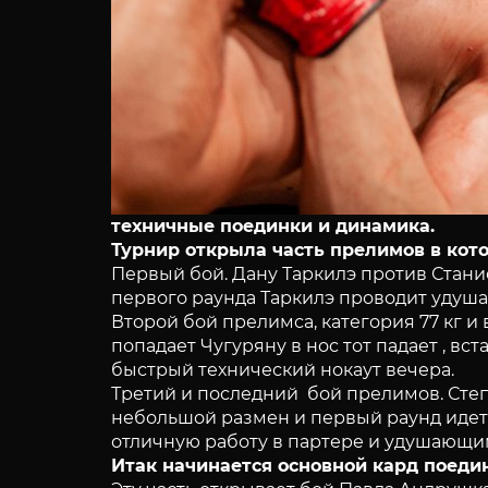
техничные поединки и динамика.
Турнир открыла часть прелимов в ко
Первый бой. Дану Таркилэ против Станисл
первого раунда Таркилэ проводит удуш
Второй бой прелимса, категория 77 кг и
попадает Чугуряну в нос тот падает , вс
быстрый технический нокаут вечера.
Третий и последний бой прелимов. Степ
небольшой размен и первый раунд идет
отличную работу в партере и удушающи
Итак начинается основной кард поед