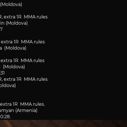
 (Moldova)
, extra 1R MMA rules
in (Moldova)
27
 extra 1R MMA rules
ca (Moldova)
 extra 1R MMA rules
u (Moldova)
:31
, extra 1R MMA rules
Moldova)
extra 1R MMA rules.
lumyan (Armenia)
0:28.