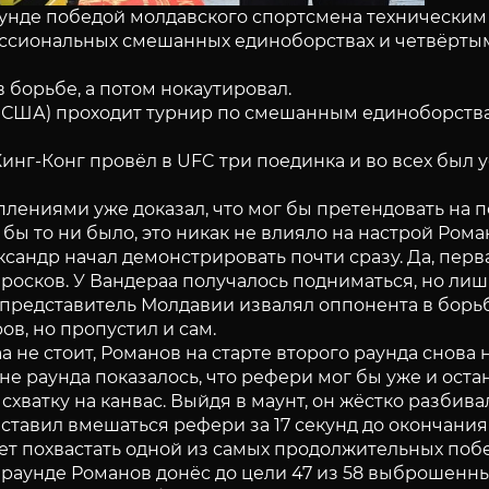
аунде победой молдавского спортсмена техническим
ессиональных смешанных единоборствах и четвёртым 
 борьбе, а потом нокаутировал.
, США) проходит турнир по смешанным единоборствам
нг-Конг провёл в UFC три поединка и во всех был у
ениями уже доказал, что мог бы претендовать на п
бы то ни было, это никак не влияло на настрой Рома
ксандр начал демонстрировать почти сразу. Да, перв
росков. У Вандераа получалось подниматься, но лишь
и, представитель Молдавии извалял оппонента в бор
ов, но пропустил и сам.
аа не стоит, Романов на старте второго раунда сно
не раунда показалось, что рефери мог бы уже и оста
 схватку на канвас. Выйдя в маунт, он жёстко раз
тавил вмешаться рефери за 17 секунд до окончания 
ет похвастать одной из самых продолжительных поб
аунде Романов донёс до цели 47 из 58 выброшенных з