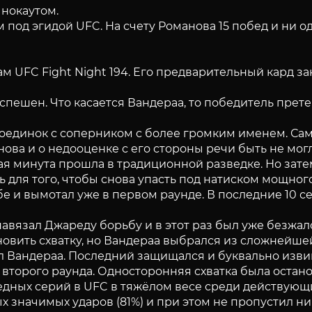
 нокаутом.
под эгидой UFC. На счету Романова 15 побед и ни 
 UFC Fight Night 194. Его предварительный кард за
спешен. Что касается Вандераа, то победитель прет
оединок с соперником с более громким именем. Сам
нова и о недооценке с его стороны речи быть не могл
ая минута прошла в традиционной разведке. Но зате
 для того, чтобы снова упасть под натиском мощног
ьбе и вымотал уже в первом раунде. В последние 10 
ва навязал Джареду борьбу и в этот раз был уже без
новить схватку, но Вандераа выбрался из сложнейшей
бивал Вандераа. Последний защищался и буквально и
второго раунда. Односторонняя схватка была остан
едных серий в UFC в тяжёлом весе среди действующ
начимых ударов (81%) и при этом не пропустил ни од