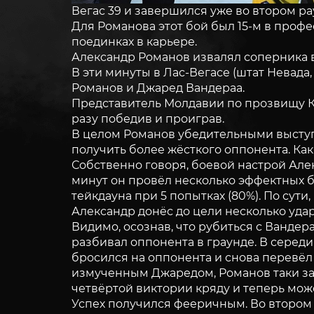
Вегас 39 и завершился уже во втором р
Для Романова этот бой был 15-м в проф
поединках в карьере.
Александр Романов извалял соперника в
В эти минуты в Лас-Вегасе (штат Невада
Романов и Джаред Вандераа.
Представитель Молдавии по прозвищу Ки
разу победив и проиграв.
В целом Романов убедительными выступл
получить более жёсткого оппонента. Как 
Собственно говоря, боевой настрой Але
минут он провёл несколько эффектных б
тейкдауна при 5 попытках (80%). По сут
Александр донёс до цели несколько удар
Видимо, осознав, что рубиться с Вандер
разбивал оппонента в граунде. В середи
бросился на оппонента и снова перевёл
измученным Джаредом, Романов таки зас
четвёртой виктории кряду и теперь мож
Успех получился фееричным. Во втором р