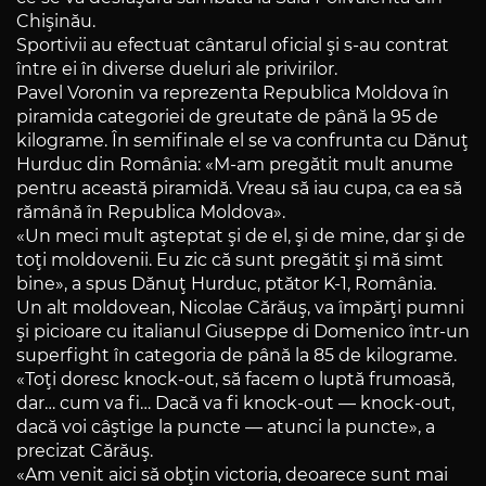
Chişinău.
Sportivii au efectuat cântarul oficial şi s-au contrat
între ei în diverse dueluri ale privirilor.
Pavel Voronin va reprezenta Republica Moldova în
piramida categoriei de greutate de până la 95 de
kilograme. În semifinale el se va confrunta cu Dănuţ
Hurduc din România: «M-am pregătit mult anume
pentru această piramidă. Vreau să iau cupa, ca ea să
rămână în Republica Moldova».
«Un meci mult aşteptat şi de el, şi de mine, dar şi de
toţi moldovenii. Eu zic că sunt pregătit şi mă simt
bine», a spus Dănuţ Hurduc, ptător K-1, România.
Un alt moldovean, Nicolae Cărăuş, va împărţi pumni
şi picioare cu italianul Giuseppe di Domenico într-un
superfight în categoria de până la 85 de kilograme.
«Toţi doresc knock-out, să facem o luptă frumoasă,
dar… cum va fi… Dacă va fi knock-out — knock-out,
dacă voi câştige la puncte — atunci la puncte», a
precizat Cărăuş.
«Am venit aici să obţin victoria, deoarece sunt mai