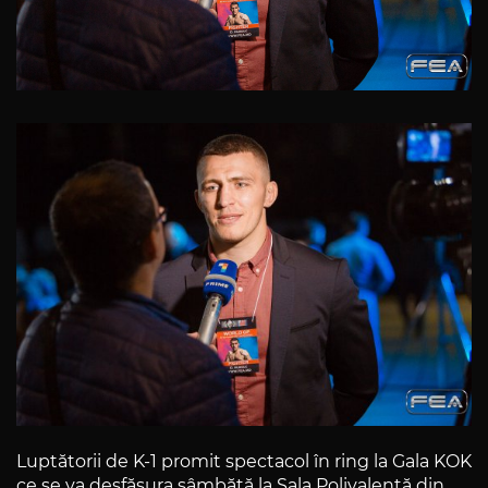
Luptătorii de K-1 promit spectacol în ring la Gala KOK
ce se va desfăşura sâmbătă la Sala Polivalentă din