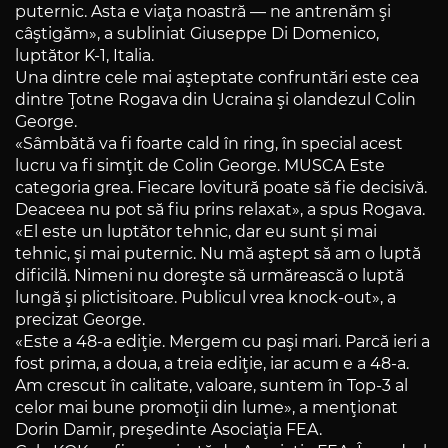
puternic. Asta e viaţa noastră — ne antrenăm şi
câştigăm», a subliniat Giuseppe Di Domenico,
luptător K-1, Italia.
Una dintre cele mai aşteptate confruntări este cea
dintre Ţotne Rogava din Ucraina şi olandezul Colin
George.
«Sâmbătă va fi foarte cald în ring, în special acest
lucru va fi simţit de Colin George. MUSCA Este
categoria grea. Fiecare lovitură poate să fie decisivă.
Deaceea nu pot să fiu prins relaxat», a spus Rogava.
«El este un luptător tehnic, dar eu sunt și mai
tehnic, şi mai puternic. Nu mă aştept să am o luptă
dificilă. Nimeni nu doreşte să urmărească o luptă
lungă şi plictisitoare. Publicul vrea knock-out», a
precizat George.
«Este a 48-a ediţie. Mergem cu paşi mari. Parcă ieri a
fost prima, a doua, a treia ediţie, iar acum e a 48-a.
Am crescut în calitate, valoare, suntem în Top-3 al
celor mai bune promoţii din lume», a menţionat
Dorin Damir, preşedinte Asociaţia FEA.