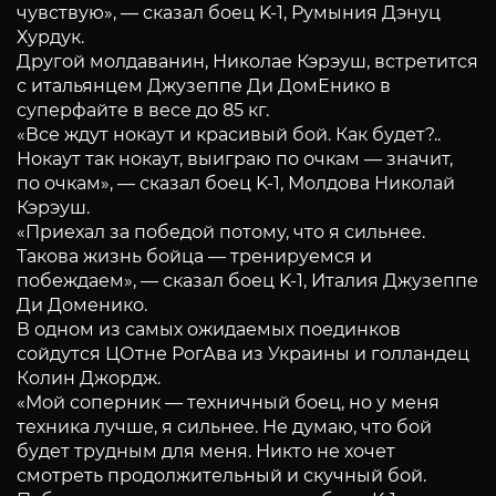
чувствую», — сказал боец K-1, Румыния Дэнуц
Хурдук.
Другой молдаванин, Николае Кэрэуш, встретится
с итальянцем Джузеппе Ди ДомЕнико в
суперфайте в весе до 85 кг.
«Все ждут нокаут и красивый бой. Как будет?..
Нокаут так нокаут, выиграю по очкам — значит,
по очкам», — сказал боец K-1, Молдова Николай
Кэрэуш.
«Приехал за победой потому, что я сильнее.
Такова жизнь бойца — тренируемся и
побеждаем», — сказал боец K-1, Италия Джузеппе
Ди Доменико.
В одном из самых ожидаемых поединков
сойдутся ЦОтне РогАва из Украины и голландец
Колин Джордж.
«Мой соперник — техничный боец, но у меня
техника лучше, я сильнее. Не думаю, что бой
будет трудным для меня. Никто не хочет
смотреть продолжительный и скучный бой.