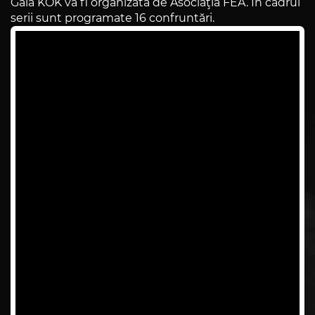
Gala KOK va fi organizată de Asociaţia FEA. În cadrul
serii sunt programate 16 confruntări.