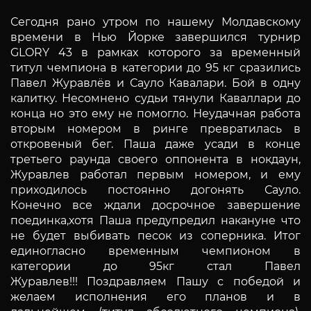
Сегодня рано утром по нашему Молдавскому
времени в Нью Йорке завершился турнир
GLORY 43 в рамках которого за временный
титул чемпиона в категории до 95 кг
сразились
Павел Журавлёв и Сауло Кавалари. Бой в одну
калитку. Несомнено судьи тянули Каваллари до
конца но это ему не помогло. Неудачная
работа
вторым номером в ринге превратилась в
откровеный бег. Паша даже усади в конце
третьего раунда своего оппонента в нокдаун,
Журавлев работал первым номером, и ему
приходилось постоянно догонять Сауло.
Конечно все ждали досрочное
завершение
поединка,хотя Паша предупредил накануне что
не будет выбивать песок из соперника. Итог
единогласно временным чемпионом в
категории до 95кг стал Павел
Журавлев!!!
Поздравляем Пашу с победой и
желаем исполнения его планов и в