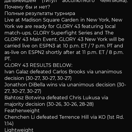
дальнейшем (титул абсолютного чемпиона).
Почему бы и нет?
Полные результаты турнира
Live at Madison Square Garden in New York, New
York we are ready for GLORY 43 featuring local
match-ups, GLORY Superfight Series and The
GLORY 43 Main Event.
GLORY 43 New York will be
carried live on ESPN3 at 10 p.m. ET / 7 p.m. PT and
as-live on ESPN2 shortly after at 11 p.m. ET / 8 p.m.
PT.
GLORY 43 RESULTS BELOW:
Ivan Galaz defeated Carlos Brooks via unanimous
decision (30-27, 30-27, 30-27)
Jonathon DiBella wins via unanimous decision (30-
27, 30-27, 30-27)
Bahtosz Botwina defeated Chris Lukusa via
majority decision (30-26, 30-26, 28-28)
Featherweight
Chenchen Li defeated Terrence Hill via KO (1st Rd.
1:14)
Lightweight