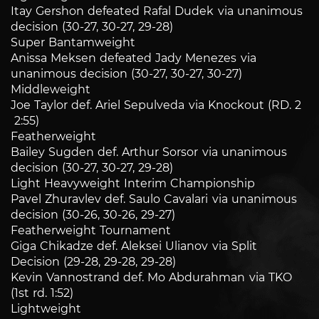
Itay Gershon defeated Rafal Dudek via unanimous
decision (30-27, 30-27, 29-28)
Super Bantamweight
Anissa Meksen defeated Jady Menezes via
unanimous decision (30-27, 30-27, 30-27)
Middleweight
Joe Taylor def. Ariel Sepulveda via Knockout (RD. 2
2:55)
Featherweight
Bailey Sugden def. Arthur Sorsor via unanimous
decision (30-27, 30-27, 29-28)
Light Heavyweight Interim Championship
Pavel Zhuravlev def. Saulo Cavalari via unanimous
decision (30-26, 30-26, 29-27)
Featherweight Tournament
Giga Chikadze def. Aleksei Ulianov via Split
Decision (29-28, 29-28, 29-28)
Kevin Vannostrand def. Mo Abdurahman via TKO
(1st rd. 1:52)
Lightweight