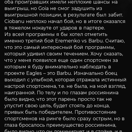
оба проигравших имели неплохие шансы на
выигрыш, но Goia не смог задушить из
выигрышной позиции, в результате был забит.
Ciobanu неплохо начал бой, но в итоге оказался
в тяжелом нокауте от ударов в партере.
Из всей программы я бы хотел отметить
именно третий бой Eremenko vs Вarbu. Считаю,
что это самый интересный бой программы,
который удивил своим течением. Хочу сказать,
что у меня появился еще один спортсмен за
которым я буду внимательно наблюдать в
проекте Eagles – это Вarbu. Изначально боец
выходил с улыбкой, которая отражала истинный
настрой спортсмена, т.е. не была, на мой взгляд,
наигранной. По телу и по глазам россиянина
было видно, что этот парень просто так не
упустит свою цель, будет стоять до конца,
привык быть победителем. Противостояние
спортсменов на ринге было сразу острым, но в
глаза бросалось преимущество россиянина,
было видно, что он доминирует и в стойке, и в