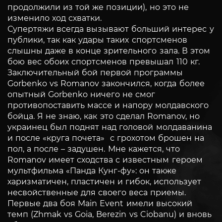
продолжили из той же позиции), но это не
изменило ход схватки.
Супертяжи всегда вызывают больший интерес у
публики, так как удары таких спортсменов
слышны даже в конце зрительного зала. В этом
бою вес обоих спортсменов превышал 110 кг.
Заключительный бой первой программы
Gorbenko vs Romanov закончился, когда более
опытный Gorbenko ничего не смог
противопоставить массе и напору молдавского
бойца. Я не знаю, как это сделал Romanov, но
украинец был поднят над головой молдаванина
и после «круга почета» с грохотом брошен на
пол, а после – задушен. Мне кажется, что
Romanov имеет сходства с известным героем
мультфильма «Панда Кунг-фу»: он также
харизматичен, пластичен и гибок, использует
несвойственные для своего веса приемы.
Первые два боя Main Еvent имели высокий
темп (Zhmak vs Goia, Berezin vs Ciobanu) и вновь