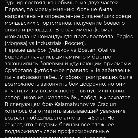
Турнир состоял, как обычно, из двух частей.
Первая, по моему мнению, больше была
направлена на определение сильнейших среди
молдавских спортсменов, получение боевого
опыта и рекордса. Вторая имела формат
«команда на команду» где противостояла Eagles
(Модова) vs Industrials (Россия).
Первые два боя (Vatskov vs Bostan, Otel vs
Suprovici) начались динамично и быстро
закончились болевым и удушающим приемами.
Сработало футбольное правило: «Не забиваешь
ты – забивают тебе». У обоих проигравших была
возможность закончить бои досрочно, но они
упустили эту возможность – выпустили своих
соперников из, казалось бы, победных захватов.
В следующем бою Kalamahunov vs Craciun
хотелось бы отметить вызывающий уважение
возраст победившего атлета — 46 лет. Не
секрет, что с годами бойцам все сложнее
поддерживать свои профессиональные