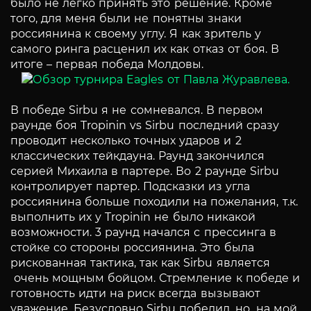
было не легко принять это решение. Кроме
того, для меня были не понятны знаки
россиянина к своему углу. Я как зритель у
самого ринга расценил их как отказ от боя. В
итоге – первая победа Молдовы.
В победе Sirbu я не сомневался. В первом
раунде боя Tropinin vs Sirbu последний сразу
проводит несколько точных ударов и 2
классических тейкдауна. Раунд закончился
серией Михаила в партере. Во 2 раунде Sirbu
контролирует партер. Подсказки из угла
россиянина больше походили на пожелания, т.к.
выполнить их у Tropinin не было никакой
возможности. 3 раунд начался с прессинга в
стойке со стороны россиянина. Это была
рискованная тактика, так как Sirbu является
очень мощным бойцом. Стремление к победе и
готовность идти на риск всегда вызывают
уважение. Безусловно Sirbu победил, но, на мой