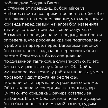
победа духа Богдана Вarbu.
В отличие от предыдущих, бой Tsirke vs
Вarbarosa почти все время прошел в стойке. Это
наталкивает на предположение, что молдавская
команда перед самым началом боя изменила
тактику, которая принесла свои результаты.
Возможно, проведя анализ предыдущих боев и
определив, что россияне крайне подготовлены
к работе в партере, перед Вarbarosa,наверное,
была поставлена задача не переводить бой в
партер. Если это не было специально
продуманной тактикой, а случайностью, то это
была выигрышная случайность. Оба бойца
имели хорошую технику работы на ногах, умело
проверяли друг друга на рефлексы,
периодически взрывались резкими сериями.
Оба выцеливали соперника на точный удар.
Считаю, что концовка 3 раунда осталась за
Вarbarosa. В этом бою система подсчета ударов
была бы очень кстати. На мой взгляд, судьям