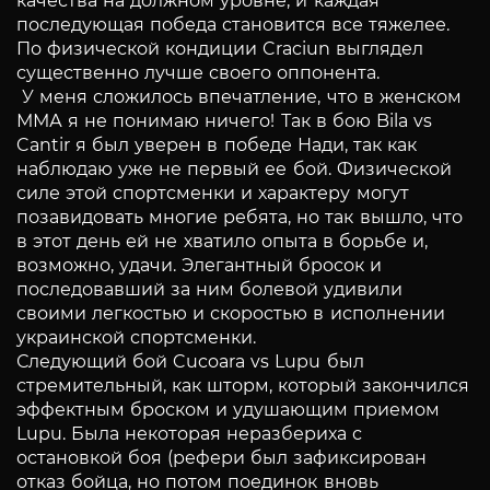
качества на должном уровне, и каждая
последующая победа становится все тяжелее.
По физической кондиции Craciun выглядел
существенно лучше своего оппонента.
У меня сложилось впечатление, что в женском
ММА я не понимаю ничего! Так в бою Bila vs
Cantir я был уверен в победе Нади, так как
наблюдаю уже не первый ее бой. Физической
силе этой спортсменки и характеру могут
позавидовать многие ребята, но так вышло, что
в этот день ей не хватило опыта в борьбе и,
возможно, удачи. Элегантный бросок и
последовавший за ним болевой удивили
своими легкостью и скоростью в исполнении
украинской спортсменки.
Следующий бой Cucoara vs Lupu был
стремительный, как шторм, который закончился
эффектным броском и удушающим приемом
Lupu. Была некоторая неразбериха с
остановкой боя (рефери был зафиксирован
отказ бойца, но потом поединок вновь