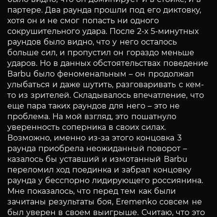
партере. Два раунда прошли под его диктовку,
хотя он и не смог попасть ни одного
сокрушительного удара. После 2-х 5-минутных
раундов было видно, что у него осталось
больше сил, и пропустил он гораздо меньше
ударов. Но в данных обстоятельствах поведение
Вarbu было феноменальным – он продолжал
улыбаться и даже шутить, разговаривать с кем-
то из зрителей. Складывалось впечатление, что
еще пара таких раундов для него – это не
проблема. На мой взгляд, это пошатнуло
уверенность соперника в своих силах.
Возможно, именно из-за этого концовка 3
раунда приобрела неожиданный поворот –
казалось бы уставший и измотанный Вarbu
переломил ход поединка и забрал концовку
раунда у бесспорно лидирующего россиянина.
Мне показалось, что перед тем как были
зачитаны результаты боя, Eremenko совсем не
был уверен в своем выигрыше. Считаю, что это