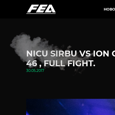
НОВО
NICU SIRBU VS ION
46 , FULL FIGHT.
30.05.2017