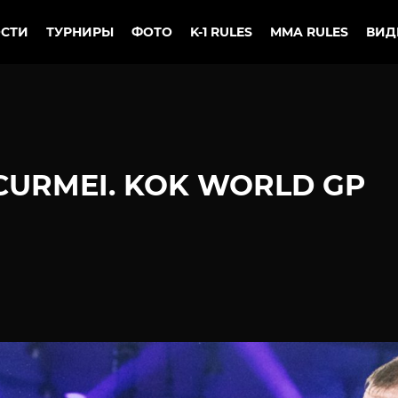
СТИ
ТУРНИРЫ
ФОТО
K-1 RULES
MMA RULES
ВИД
 CURMEI. KOK WORLD GP