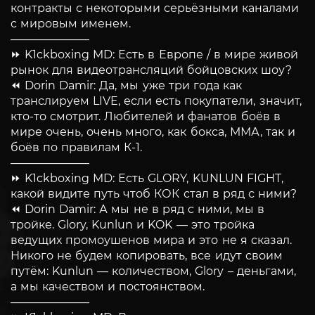
контракты с некоторыми серьёзными каналами
с мировым именем.
———————
⏩ K1ckboxing MD: Есть в Европе / в мире живой
рынок для видеотрансляций бойцовских шоу?
⏪ Dorin Damir: Да, мы уже три года как
транслируем LIVE, если есть покупатели, значит,
кто-то смотрит. Любителей и фанатов боёв в
мире очень, очень много, как бокса, ММА, так и
боёв по правилам К-1.
———————
⏩ K1ckboxing MD: Есть GLORY, KUNLUN FIGHT,
какой видите путь чтоб КОК стал в ряд с ними?
⏪ Dorin Damir: А мы не в ряд с ними, мы в
тройке. Glory, Kunlun и KOK — это тройка
ведущих промоушенов мира и это не я сказал.
Никого не будем копировать, все идут своим
путём: Kunlun — количеством, Glory – деньгами,
а мы качеством и постоянством.
———————