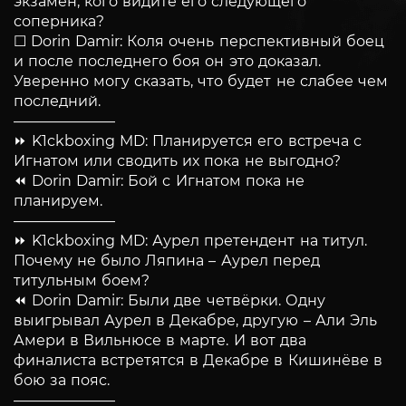
экзамен, кого видите его следующего
соперника?
☐ Dorin Damir: Коля очень перспективный боец
и после последнего боя он это доказал.
Уверенно могу сказать, что будет не слабее чем
последний.
———————
⏩ K1ckboxing MD: Планируется его встреча с
Игнатом или сводить их пока не выгодно?
⏪ Dorin Damir: Бой с Игнатом пока не
планируем.
———————
⏩ K1ckboxing MD: Аурел претендент на титул.
Почему не было Ляпина – Аурел перед
титульным боем?
⏪ Dorin Damir: Были две четвёрки. Одну
выигрывал Аурел в Декабре, другую – Али Эль
Амери в Вильнюсе в марте. И вот два
финалиста встретятся в Декабре в Кишинёве в
бою за пояс.
———————