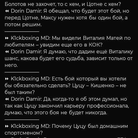
Болотов не захочет, то с кем, и Цотне с кем?
⏪ Dorin Damir: Я обещал, что будет этот бой, но
перед Цотне, Максу нужен хотя бы один бой, а
потом решим.
———————
⏩ K1ckboxing MD: Мы видели Виталия Матей по
любителям – увидим еще его в КОК?
⏪ Dorin Damir: Я думаю, что дадим ещё Виталику
шанс, какова будет его судьба, зависит только от
него.
———————
⏩ K1ckboxing MD: Есть бой который вы хотели
бы обязательно сделать? Цуцу – Кишенко – не
был таким?
⏪ Dorin Damir: Да, когда-то я об этом думал, но
так как Цуцу закончил карьеру профессионала,
думаю, что этого боя не будет никогда.
———————
⏩ K1ckboxing MD: Почему Цуцу был домашним
спортсменом?