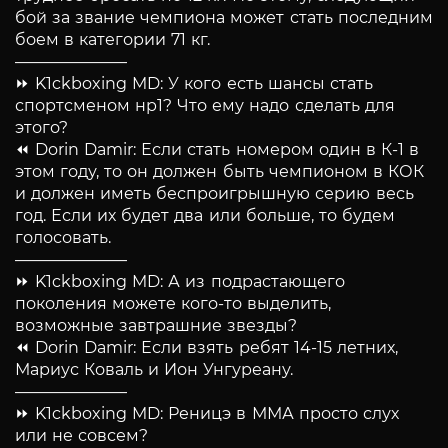
бой за звание чемпиона может стать последним
боем в категории 71 кг.
———————
⏩ K1ckboxing MD: У кого есть шансы стать
спортсменом нр1? Что ему надо сделать для
этого?
⏪ Dorin Damir: Если стать номером один в К-1 в
этом году, то он должен быть чемпионом в КОК
и должен иметь беспроигрышную серию весь
год. Если их будет два или больше, то будем
голосовать.
———————
⏩ K1ckboxing MD: А из подрастающего
поколения можете кого-то выделить,
возможные завтрашние звезды?
⏪ Dorin Damir: Если взять ребят 14-15 летних,
Мариус Коваль и Ион Унгуреану.
———————
⏩ K1ckboxing MD: Реницэ в ММА просто слух
или не совсем?