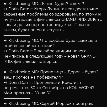
⏩ K1ckboxing MD: Ляпин будет? с кем ?
⏪ Dorin Damir: Игорь Ляпин имеет достаточно
серьёзные проблемы со здоровьем, по этому и
не участвовал в финальном GRAND PRIX 2016-го
года и до сих пор не тренируется. Пока не
знаем, будет ли он выступать.
———————
⏩ K1ckboxing MD: Что вообще будет дальше в
этой весовой категории?
⏪ Dorin Damir: В декабре увидим нового
чемпиона, в следующем году – новая GRAND
PRIX финальная четвёрка.
———————
⏩ K1ckboxing MD: Препелицэ – Дорел – будет?
ваш прогноз на победителя?
⏪ Dorin Damir: Препелицэ и Кристиан
встречаются 30-го Сентября на KOK WGP 47.
Мой прогноз – 50 на 50.
———————
⏩ K1ckboxing MD: Сергей Морарь проиграл.