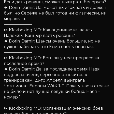
Если дать реванш, сможет выиграть белоруса?
⏪ Dorin Damir: Да, может выигрывать и должен
был, но Серёжа не был готов ни физически, ни
морально.
———————
⏩ K1ckboxing MD: Как оцениваете шансы
Надежды Канцыр взять реванш?
⏪ Dorin Damir: Шансы очень большие, но не
нужно забывать, что Есма очень опасная.
———————
⏩ K1ckboxing MD: Есть ли у нее прогресс за
последнее время?
⏪ Dorin Damir: Да, за последнее время Надя
подросла очень, серьёзно относится к
тренировкам. 23-го Апреля выиграла
Чемпионат Европы WAK 1-F. Пока у нас в стране
не было и нет лучше девушки бойца. Надя –
номер 1!
———————
⏩ K1ckboxing MD: Организация женских боев
создает большие трудности?