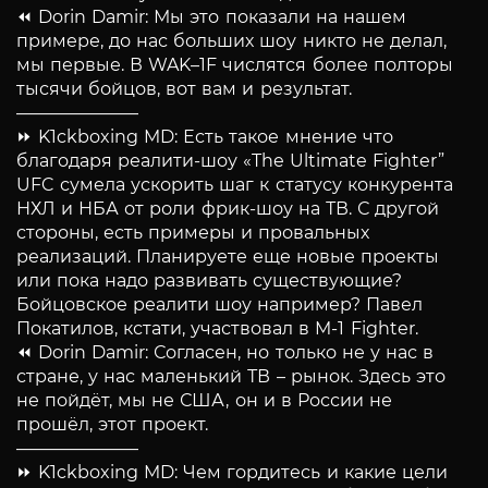
⏪ Dorin Damir: Мы это показали на нашем
примере, до нас больших шоу никто не делал,
мы первые. В WAK–1F числятся более полторы
тысячи бойцов, вот вам и результат.
———————
⏩ K1ckboxing MD: Есть такое мнение что
благодаря реалити-шоу «The Ultimate Fighter”
UFC сумела ускорить шаг к статусу конкурента
НХЛ и НБА от роли фрик-шоу на ТВ. С другой
стороны, есть примеры и провальных
реализаций. Планируете еще новые проекты
или пока надо развивать существующие?
Бойцовское реалити шоу например? Павел
Покатилов, кстати, участвовал в M-1 Fighter.
⏪ Dorin Damir: Согласен, но только не у нас в
стране, у нас маленький ТВ – рынок. Здесь это
не пойдёт, мы не США, он и в России не
прошёл, этот проект.
———————
⏩ K1ckboxing MD: Чем гордитесь и какие цели