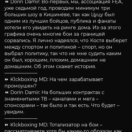
⏪ Dorin Damir: Во-первых, мы, ассоциация FEA,
уже седьмой год, проводим минимум три
больших шоу в Кишинёве, так как Цуцу был
одним из лучших бойцов, публика и фанаты
хотели его увидеть на ринге дома. Из-за этого
графика очень многие бои за границей
сорвались. Я лично надеялся, что Костя выберет
между спортом и политикой – спорт, но он
выбрал политику, так что не мне судить каким
он был, хорошим, плохим, домашним не
домашним. Об этом скажет история.
———————
⏩ K1ckboxing MD: На чем зарабатывает
промоушен?
⏪ Dorin Damir: На больших контрактах с
знаменитыми ТВ – каналами и мега –
спонсорами – так было и так есть. Что будет –
увидим.
———————
⏩ K1ckboxing MD: Тотализатор на бои –
рассматриваете хотя бы каким-то образом как