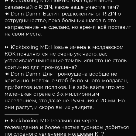
⏩ K1ckboxing MD: Помню, был один анонс
связанный с RIZIN, какое ваше участие там?
⏪ Dorin Damir: Были предложения от RIZIN о
сотрудничестве, пока больших шагов в это
направление не сделано, но время всё поставит
на свои места.
———————
⏩ K1ckboxing MD: Новые имена в молдавском
КОК появляются не очень уж часто, вас
устраивают нынешние темпы или это не столь
критично для промоушена?
⏪ Dorin Damir: Для промоушена вообще не
критично. Неважно чтоб было много молдаван,
прибалтов или поляков. Не забывайте что это
маленькая страна с 3-х миллионным
населением, это даже не Румыния с 20-ми. Но
они растут, и скоро вы их увидите.
———————
⏩ K1ckboxing MD: Реально ли через
телевидение и более частые турниры добиться
поголовного увлечение молдован К1 ?