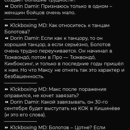
⏪ Dorin Damir: Признаюсь только в одном –
женщин бойцов очень мало.
———————
⏩ K1ckboxing MD: Как относитесь к танцам
Болотова?
⏪ Dorin Damir: Если как к танцору, то он
хороший танцор, а если серьёзно, Болотов
очень трудно переучивается. Он начинал в
Тхэквондо́, потом в Про — Тхэквондо́,
Кикбоксинг, и только в последние годы пришёл
к нам. Но что Максу не отнять так это характер и
безбашенность.
———————
⏩ K1ckboxing MD: Макс после поражения
оправился, не хочет завязать?
⏪ Dorin Damir: Какой завязывать, он 30-го
сентября будет выступать на KOK в Кишинёве
(и это его слова).
———————
⏩ K1ckboxing MD: Болотов – Цотне? Если