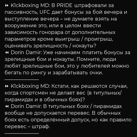
⏩ K1ckboxing MD: В PRIDE штрафовали за
пассивность, UFC дает бонусы за бой вечера и
выступление вечера – не думаете взять на
вооружение это, или в целом ввести
зависимость гонорара от дополнительных
параметров кроме выигрыш / проигрыш,
оценивать зрелищность / нокауты?
⏪ Dorin Damir: Уже начинаем платить бонусы за
зрелищные бои и нокауты. Помните, люди
любят зрелищные бои, это у любителей можно
бегать по рингу и зарабатывать очки.
———————
⏩ K1ckboxing MD: Кстати, как решаются случаи,
когда спортсмен не делает вес (в титульных/
пирамидах и в обычных боях)?
⏪ Dorin Damir: В титульных боях / пирамидах
вообще не допускается перевес. В обычных
боях есть определённый допуск, но как правило
перевес – штраф.
———————