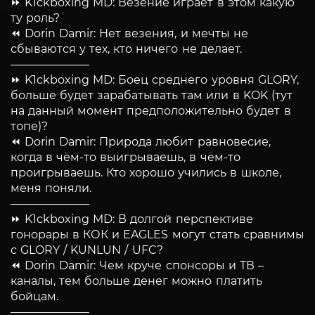
⏩ K1ckboxing MD: Везение играет в этом какую
ту роль?
⏪ Dorin Damir: Нет везения, и мечты не
сбываются у тех, кто ничего не делает.
———————
⏩ K1ckboxing MD: Боец среднего уровня GLORY,
больше будет зарабатывать там или в KOK (тут
на данный момент предположительно будет в
топе)?
⏪ Dorin Damir: Природа любит равновесие,
когда в чём-то выигрываешь, в чём-то
проигрываешь. Кто хорошо учились в школе,
меня поняли.
———————
⏩ K1ckboxing MD: В долгой перспективе
гонорары в КОК и EAGLES могут стать сравнимы
с GLORY / KUNLUN / UFC?
⏪ Dorin Damir: Чем круче спонсоры и ТВ –
каналы, тем больше денег можно платить
бойцам.
———————