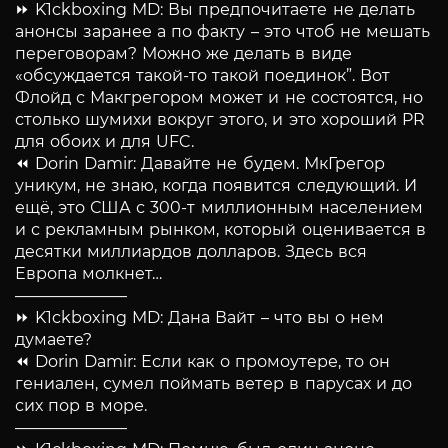
⏩ K1ckboxing MD: Вы предпочитаете не делать
анонсы заранее а по факту – это чтоб не мешать
переговорам? Можно же делать в виде
«обсуждается такой-то такой поединок”. Вот
Флойд с Макгрегором может и не состоятся, но
столько шумихи вокруг этого, и это хороший PR
для обоих и для UFC.
⏪ Dorin Damir: Давайте не будем. МкГрегор
уникум, не знаю, когда появится следующий. И
ещё, это США с 300-т миллионным населением
и с рекламным рынком, который оценивается в
десятки миллиардов долларов. Здесь вся
Европа молкнет…
———————
⏩ K1ckboxing MD: Дана Вайт – что вы о нем
думаете?
⏪ Dorin Damir: Если как о промоутере, то он
гениален, сумел поймать ветер в парусах и до
сих пор в море.
———————