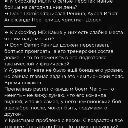
⏩ K1ckboxing MD: Кто самые перспективные
бойцы на сегодняшний день?
⏪ Dorin Damir: Станислав Реницэ, Аурел Игнат,
Александр Препелицэ, Кристиан Дорел.
———————
⏩ K1ckboxing MD: Какие у них есть слабые места
что им надо менять?
⏪ Dorin Damir: Реницэ должен переставать
бояться проиграть , а его тренерский состав
должен что-то поменять в его подготовке:
тактической и физической.
У Аурела Игната не было ещё бойца его уровня,
но сейчас главная задача это чемпионский пояс.
Время покажет.
Препелицэ растёт с каждым боем. Чего — то
менять – не вижу, думаю, что его команде
видней, и то же самое, у него чемпионский бой
в декабре, после, может быть, подумаем о
другом.
У Кристиана проблема с весом. С возрастом всё
труднее бросать по 12 кг. По этому, следующий