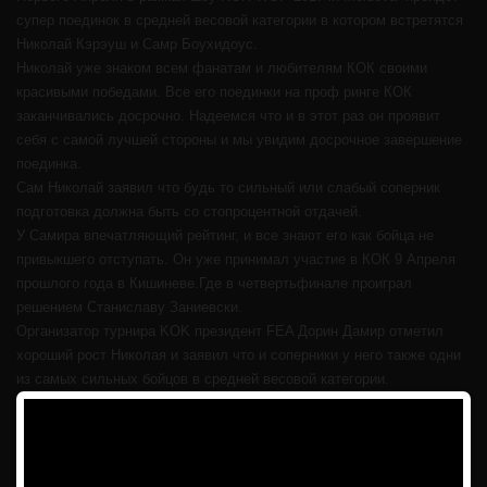
супер поединок в средней весовой категории в котором встретятся
Николай Кэрэуш и Самр Боухидоус.
Николай уже знаком всем фанатам и любителям КОК своими
красивыми победами. Все его поединки на проф ринге КОК
заканчивались досрочно. Надеемся что и в этот раз он проявит
себя с самой лучшей стороны
и мы увидим досрочное завершение
поединка.
Сам Николай заявил что будь то сильный или слабый соперник
подготовка должна быть со стопроцентной отдачей.
У Самира впечатляющий рейтинг, и все знают его как бойца не
привыкшего отступать. Он уже принимал участие в КОК 9 Апреля
прошлого года в Кишиневе.Где в четвертьфинале проиграл
решением Станиславу Заниевски.
Организатор турнира KOK президент FEA Дорин Дамир отметил
хороший рост Николая и заявил что и соперники у него также одни
из самых сильных бойцов в средней весовой категории.