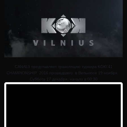
CANAL3 представляет трансляцию турнира KOK\’41
CHAMPIONSHIP 2016 прошедшего в Вильнюсе 19 ноября.
Суббота 17 декабря, начало в 00:30