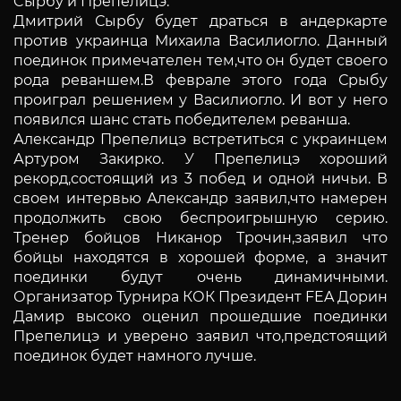
Cырбу и Препелицэ.
Дмитрий Сырбу будет драться в андеркарте
против украинца Михаила Василиогло. Данный
поединок примечателен тем,что он будет своего
рода реваншем.В феврале этого года Срыбу
проиграл решением у Василиогло. И вот у него
появился шанс стать победителем реванша.
Александр Препелицэ встретиться с украинцем
Артуром Закирко. У Препелицэ хороший
рекорд,состоящий из 3 побед и одной ничьи. В
своем интервью Александр заявил,что намерен
продолжить свою беспроигрышную серию.
Тренер бойцов Никанор Трочин,заявил что
бойцы находятся в хорошей форме, а значит
поединки будут очень динамичными.
Организатор Турнира КОК Президент FEA Дорин
Дамир высоко оценил прошедшие поединки
Препелицэ и уверено заявил что,предстоящий
поединок будет намного лучше.