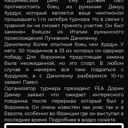
Кишиневский ринг. Ему должен был
противостоять боец из румынии Дануц
Хурдук,
который является вице чемпионом
прошедшего 1-го октября турнира. Но в связи с
травмой он не сможет принять участие. Он был
заменён бойцом из Италии румынского
происхождения Лучианом Даниленку.
Даниленку более опытный боец чем Хурдук. У
него 50 поединков в 33 из которых он одержал
победу.
Для Воронина предстоящая замена
была неожиданной, но это спорт. В любом
случае я намерен все таки подраться с
Хурдуком, а с Даниленку разберемся 10-го,
заявил Павел.
Организатор турнира президент FEA Дорин
Дамир заявил что ожидает интересного
поединка после перерыва который был у
Воронина. Он очень известен как унас так и в
Европе, особенно во Франции где он выступал в
последнее время. Подробнее в видео сюжете.