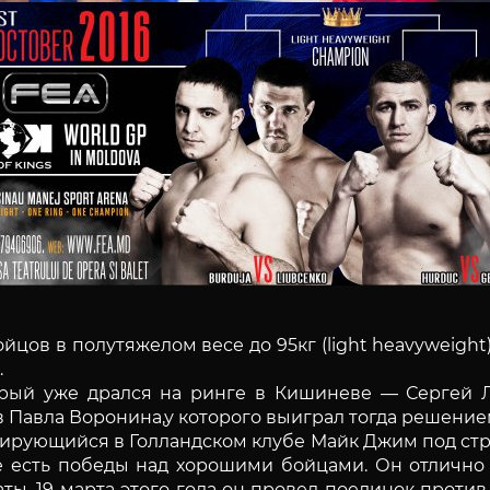
 бойцов в полутяжелом весе до 95кг (light heavyweig
.
орый уже дрался на ринге в Кишиневе — Сергей Л
 Павла Воронина,у которого выиграл тогда решение
енирующийся в Голландском клубе Майк Джим под ст
 есть победы над хорошими бойцами. Он отлично в
аты. 19 марта этого года он провел поединок проти