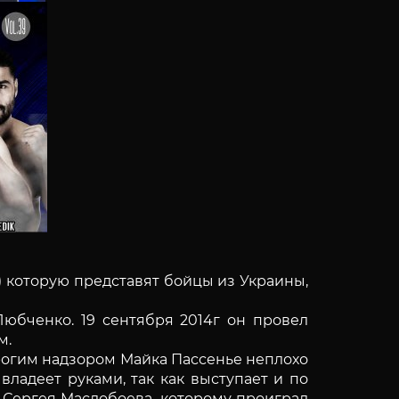
ht) которую представят бойцы из Украины,
юбченко. 19 сентября 2014г он провел
м.
рогим надзором Майка Пассенье неплохо
ладеет руками, так как выступает и по
в Сергея Маслобоева, которому проиграл