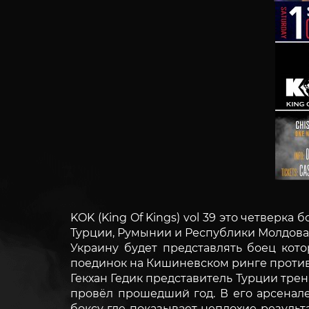
KOK (King Of Kings) vol 39 это четверка
Турции, Румынии и Республики Молдова
Украину будет представлять боец кот
поединок на Кишиневском ринге против
Гекхан Гедик представитель Турции тр
провёл прошедший год. В его арсенале
боксу где показывает неплохие результ