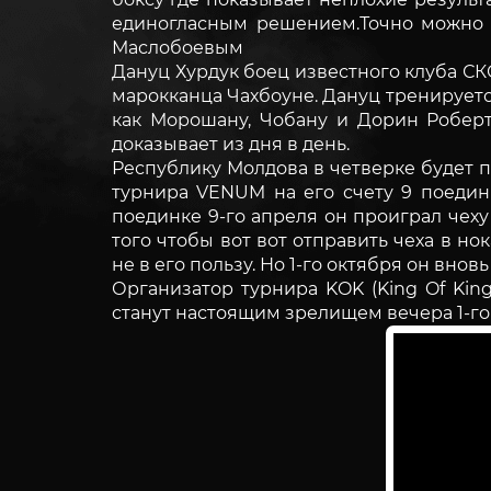
единогласным решением.Точно можно с
Маслобоевым
Дануц Хурдук боец известного клуба С
марокканца Чахбоуне. Дануц тренируетс
как Морошану, Чобану и Дорин Роберт
доказывает из дня в день.
Республику Молдова в четверке будет 
турнира VENUM на его счету 9 поеди
поединке 9-го апреля он проиграл чех
того чтобы вот вот отправить чеха в н
не в его пользу. Но 1-го октября он вно
Организатор турнира KOK (King Of Kin
станут настоящим зрелищем вечера 1-го