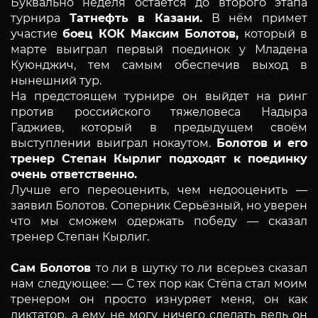
Буквально неделя остается до второго этапа
турнира
Татнефть в Казани.
В нём примет
участие
боец КОК Максим Болотов,
который в
марте выиграл первый поединок у Младена
Куюнджич, тем самым обеспечив выход в
нынешний тур.
На предстоящем турнире он выйдет на ринг
против российского тяжеловеса Надыра
Гаджиев, который в предыдущем своём
выступлении выиграл нокаутом.
Болотов и его
тренер Степан Кырлиг подходят к поединку
очень ответственно.
Лучше его переоценить, чем недооценить —
заявил Болотов. Соперник Серьёзный, но уверен
что мы сможем одержать победу — сказал
тренер Степан Кырлиг.
Сам Болотов
то ли в шутку то ли всерьез сказал
нам следующее: — С тех пор как Стёпа стал моим
тренером он просто изнуряет меня, он как
диктатор, а ему не могу ничего сделать ведь он