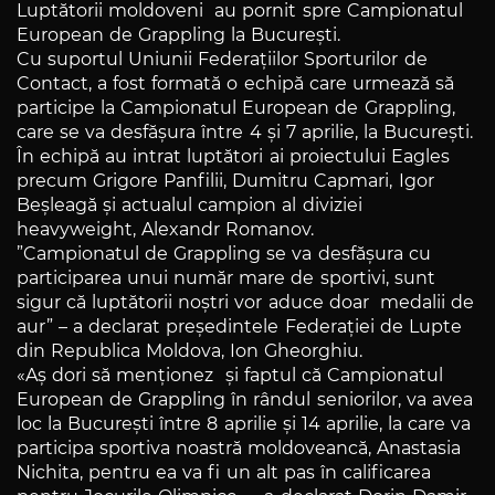
Luptătorii moldoveni au pornit spre Campionatul
European de Grappling la București.
Cu suportul Uniunii Federațiilor Sporturilor de
Contact, a fost formată o echipă care urmează să
participe la Campionatul European de Grappling,
care se va desfășura între 4 și 7 aprilie, la București.
În echipă au intrat luptători ai proiectului Eagles
precum Grigore Panfilii, Dumitru Capmari, Igor
Beșleagă și actualul campion al diviziei
heavyweight, Alexandr Romanov.
”Campionatul de Grappling se va desfășura cu
participarea unui număr mare de sportivi, sunt
sigur că luptătorii noștri vor aduce doar medalii de
aur” – a declarat președintele Federației de Lupte
din Republica Moldova, Ion Gheorghiu.
«Aș dori să menționez și faptul că Campionatul
European de Grappling în rândul seniorilor, va avea
loc la București între 8 aprilie și 14 aprilie, la care va
participa sportiva noastră moldoveancă, Anastasia
Nichita, pentru ea va fi un alt pas în calificarea