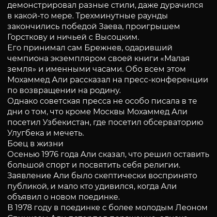
демонстрировал разные стили, даже дурачился
в какой-то мере. Трехминутные раунды
закончились победой Заева, проигрышем
Горсткову и ничьей с Высоцким.
Его принимал сам Брежнев, одаривший
чемпиона экземпляром своей книги «Малая
земля» и именными часами. Обо всем этом
Мохаммед Али рассказал на пресс-конференции
по возвращении на родину.
Однако советская пресса не особо писала в те
дни о том, что кроме Москвы Мохаммед Али
посетил Узбекистан, где посетил обсерваторию
Улугбека и мечеть.
Боец в жизни
Осенью 1976 года Али сказал, что решил оставить
большой спорт и посвятить себя религии.
Заявление Али было скептически воспринято
публикой, и мало кто удивился, когда Али
объявил о новом поединке.
В 1978 году в поединке с более молодым Леоном