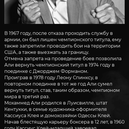
В 1967 году, после отказа проходить службу в
армии, он был лишен чемпионского титула, ему
также запретили проводить бои на территории
США, а также выезжать за границу.
Отмена запрета на проведение боев позволила
Али вернуть чемпионский титул в 1974 году в
поединке с Джорджем Форманом.
Проиграв в 1978 году Леону Спинксу, в
повторном поединке в тот же год Али сумел
вернуть титул, став, таким образом, чемпионом
мира в третий раз.
Мохаммед Али родился в Луисвилле, штат
Кентукки, в семье художника-оформителя
Кассиуса Клея и домохозяйки Одессы Клей.
Начав блестящую карьеру боксера в 12 лет, в 1960
году Кассиус Клей-младший завоевал