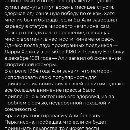
Спинксом Али потерпел поражение, однако,
сумел вернуть титул восемь месяцев спустя,
одержав однозначную победу по очкам. Хотя
многие были бы рады, если бы Али завершил
карьеру в статусе мирового чемпиона, сам
боксер откладывал это решение, посвящая
много времени, в частности, кинематографу.
Однако после двух проигранных поединков —
Ларри Холмсу в октябре 1980 и Трэвору Бербику
в декабре 1981 года — Али заявил об окончании
спортивной карьеры.
В апреле 1984 года Али заявил, что намерен
использовать свою популярность для
привлечения внимания к своей религии, однако,
все большее внимание прессы было
привлечено к состоянию его здоровья, из-за
проблем с речью, неуверенной походкой и
сонливостью.
Врачи диагностировали у Али болезнь
Паркинсона, пообещав, что если он будет
принимать лекарства, то сможет вести