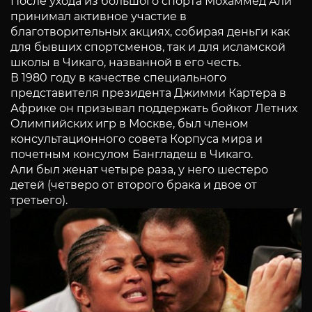
После ухода из большого спорта Мохаммед Али
принимал активное участие в
благотворительных акциях, собирая деньги как
для бывших спортсменов, так и для исламской
школы в Чикаго, названной в его честь.
В 1980 году в качестве специального
представителя президента Джимми Картера в
Африке он призывал поддержать бойкот Летних
Олимпийских игр в Москве, был членом
консультационного совета Корпуса мира и
почетным консулом Бангладеш в Чикаго.
Али был женат четыре раза, у него шестеро
детей (четверо от второго брака и двое от
третьего).