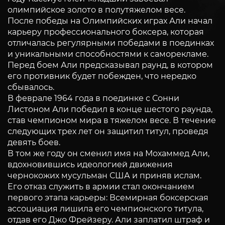
олимпийское золото в полутяжелом весе.
После победы на Олимпийских играх Али начал
карьеру профессионального боксера, которая
отличалась регулярными победами в поединках
и уникальными способностями к саморекламе.
Перед боем Али предсказывал раунд, в котором
его противник будет побежден, что нередко
сбывалось.
В феврале 1964 года в поединке с Сонни
Листоном Али победил в конце шестого раунда,
став чемпионом мира в тяжелом весе. В течение
следующих трех лет он защитил титул, проведя
девять боев.
В том же году он сменил имя на Мохаммед Али,
вдохновившись идеологией движения
чернокожих мусульман США и приняв ислам.
Его отказ служить в армии стал окончанием
первого этапа карьеры: Всемирная боксерская
ассоциация лишила его чемпионского титула,
отдав его Джо Фрейзеру. Али заплатил штраф и