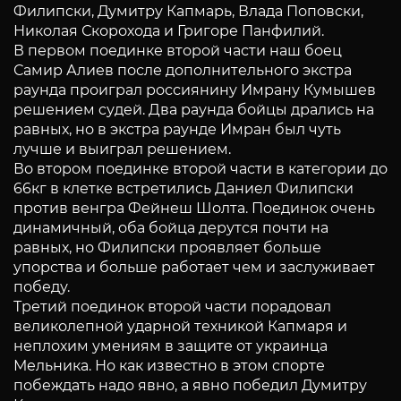
Филипски, Думитру Капмарь, Влада Поповски,
Николая Скорохода и Григоре Панфилий.
В первом поединке второй части наш боец
Самир Алиев после дополнительного экстра
раунда проиграл россиянину Имрану Кумышев
решением cудей. Два раунда бойцы дрались на
равных, но в экстра раунде Имран был чуть
лучше и выиграл решением.
Во втором поединке второй части в категории до
66кг в клетке встретились Даниел Филипски
против венгра Фейнеш Шолта. Поединок очень
динамичный, оба бойца дерутся почти на
равных, но Филипски проявляет больше
упорства и больше работает чем и заслуживает
победу.
Третий поединок второй части порадовал
великолепной ударной техникой Капмаря и
неплохим умениям в защите от украинца
Мельника. Но как известно в этом спорте
побеждать надо явно, а явно победил Думитру