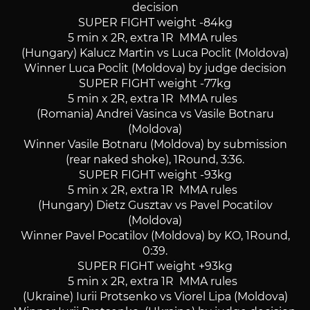
decision
SUPER FIGHT weight -84kg
5 min x 2R, extra 1R MMA rules
(Hungary) Kalucz Martin vs Luca Poclit (Moldova)
Winner Luca Poclit (Moldova) by judge decision
SUPER FIGHT weight -77kg
5 min x 2R, extra 1R MMA rules
(Romania) Andrei Vasinca vs Vasile Botnaru
(Moldova)
Winner Vasile Botnaru (Moldova) by submission
(rear naked shoke), 1Round, 3:36.
SUPER FIGHT weight -93kg
5 min x 2R, extra 1R MMA rules
(Hungary) Dietz Gusztav vs Pavel Pocatilov
(Moldova)
Winner Pavel Pocatilov (Moldova) by KO, 1Round,
0:39.
SUPER FIGHT weight +93kg
5 min x 2R, extra 1R MMA rules
(Ukraine) Iurii Protsenko vs Viorel Lipa (Moldova)