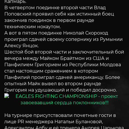
Капмарь.
В четвертом поединке второй части Влад
Поповский проявил себя как истинный боец
закончив поединок в первом раунде
техническим нокаутом.
А вот в пятом поединке Николай Скороход
проиграл сдачей своему сопернику из Румынии
Алексу Янцок.
Шестой бой второй части и заключительный бой
вечера между Майком Брайтмон из США и
Панфилием Григорием из Республики Молдова
стал настоящим сражением в котором
Панфилий проиграл сдачей американцу. Более
опытный Майк вывел во втором раунде
Григория на удушающий и победил досрочно.
На турнире присутствовали почетные гости в
лице PR менеджера Натальи Булановой,
Александры Албу и её тренера Андрея Царькова.