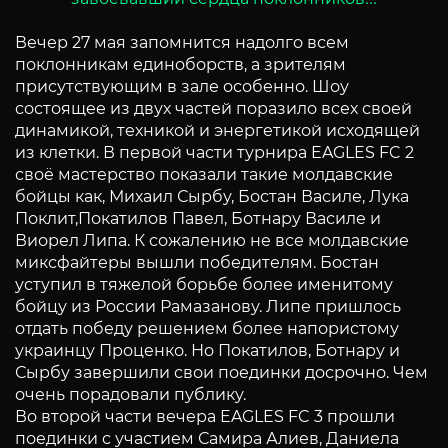
Вечер 27 мая запомнится надолго всем
поклонникам единоборств, а зрителям
присутствующим в зале особенно. Шоу
состоящее из двух частей поразило всех своей
динамикой, техникой и энергетикой исходящей
из клетки. В первой части турнира EAGLES FC 2
своё мастерство показали такие молдавские
бойцы как, Михаил Сырбу, Бостан Василе, Лука
Поклит,Покатилов Павел, Ботнару Василе и
Виорел Липа. К сожалению не все молдавские
миксфайтеры вышли победителям. Бостан
уступил в тяжелой борьбе более именитому
бойцу из России Рамазанову. Липе пришлось
отдать победу решением более напористому
украинцу Проценко. Но Покатилов, Ботнару и
Сырбу завершили свои поединки досрочно. Чем
очень порадовали публику.
Во второй части вечера EAGLES FC 3 прошли
поединки с участием Самира Алиев, Даниела