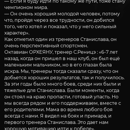
— Если я буду идти по такому же пути, тоже стану
чемпионом мира.
— Он очень хороший молодой человек, потому
что, пройдя через все трудности, он добился
того, чего хотел и показал, что у него сильный
характер».
Как отметил один из тренеров Станислава, он
очень перспективный спортсмен.
Октавиан ОРХЕЯНУ, тренер С.Реницэ : «6-7 лет
назад, когда он пришел в наш клуб, он был ещё
маленьким мальчиком, но в его глазах была
искра. Мы, тренеры тогда сказали сразу, что он
добьется хороших результатов, так и получилось.
За эти годы было много боев, среди них были и
тяжелые для Станислава. Были моменты, когда
он стоял на краю пропасти, готовый упасть. Но
мы всегда рядом и его поддерживаем, вместе с
его родителями. Мама во время любого боя
всегда с нами. Я видел на боях и примара, и
первого тренера Станислава. Это дает нам
хорошую мотивацию идти к победе».