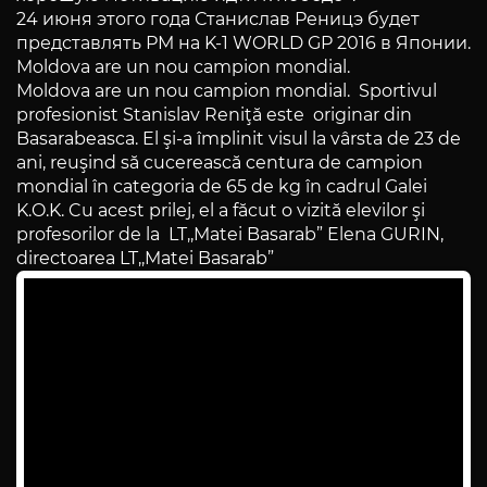
24 июня этого года Станислав Реницэ будет
представлять РМ на K-1 WORLD GP 2016 в Японии.
Moldova are un nou campion mondial.
Moldova are un nou campion mondial. Sportivul
profesionist Stanislav Reniţă este originar din
Basarabeasca. El şi-a împlinit visul la vârsta de 23 de
ani, reuşind să cucerească centura de campion
mondial în categoria de 65 de kg în cadrul Galei
K.O.K. Cu acest prilej, el a făcut o vizită elevilor şi
profesorilor de la LT,,Matei Basarab” Elena GURIN,
directoarea LT,,Matei Basarab”