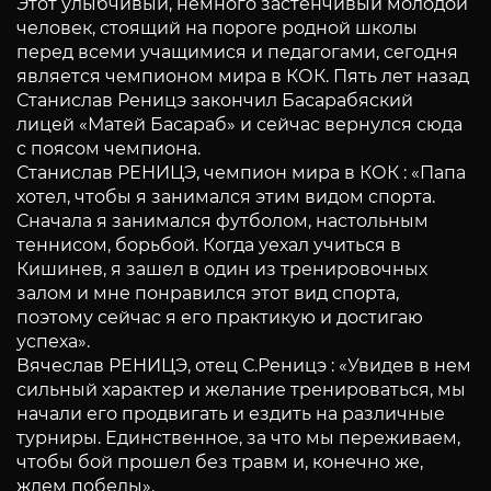
Этот улыбчивый, немного застенчивый молодой
человек, стоящий на пороге родной школы
перед всеми учащимися и педагогами, сегодня
является чемпионом мира в КОК. Пять лет назад
Станислав Реницэ закончил Басарабяский
лицей «Матей Басараб» и сейчас вернулся сюда
с поясом чемпиона.
Станислав РЕНИЦЭ, чемпион мира в КОК : «Папа
хотел, чтобы я занимался этим видом спорта.
Сначала я занимался футболом, настольным
теннисом, борьбой. Когда уехал учиться в
Кишинев, я зашел в один из тренировочных
залом и мне понравился этот вид спорта,
поэтому сейчас я его практикую и достигаю
успеха».
Вячеслав РЕНИЦЭ, отец С.Реницэ : «Увидев в нем
сильный характер и желание тренироваться, мы
начали его продвигать и ездить на различные
турниры. Единственное, за что мы переживаем,
чтобы бой прошел без травм и, конечно же,
ждем победы».