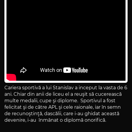
Cariera sportivă a lui Stanislav a inceput la vasta de 6
ani. Chiar din anii de liceu el a reuşit să cucerească
multe medalii, cupe şi diplome. Sportivul a fost
felicitat şi de către APL şi cele raionale, iar în semn
de recunoştinţă, dascălii, care i-au ghidat această
devenire, i-au înmânat o diplomă onorifică.