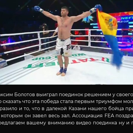
аксим Болотов выиграл поединок решением у своег
 сказать что эта победа стала первым триумфом мол
азило и то, что в далекой Казани нашего бойца при
которым он завел весь зал. Ассоциация FEA п
оздра
редлагаем вашему вниманию
видео поединка ну и 