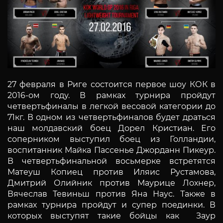
27 февраля в Риге состоится первое шоу КОК в
2016-ом году. В рамках турнира пройдут
четвертьфиналы в легкой весовой категории до
71кг. В одном из четвертьфиналов будет драться
наш молдавский боец Дорел Кристиан. Его
соперником выступил боец из Голландии,
воспитанник Майка Пассенье Джорданн Пикеур.
В четвертьфинальной восьмерке встретятся
Матеуш Копиец против Иляис Рустамова,
Дмитрий Олийник против Маурице Лохнер,
Вячеслав Тевиньш против Яна Наус. Также в
рамках турнира пройдут и супер поединки. В
которых выступят такие бойцы как Заур