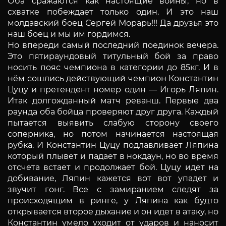
Оба сражаются как настоящие воины, но в
схватке побеждает только один. И это наш
молдавский боец Сергей Морарь!!! Да друзья это
наш боец и мы им гордимся.
Но впереди самый последний поединок вечера.
Это пятираундовый титульный бой за право
носить пояс чемпиона в категории до 85кг. И в
нём сошлись действующий чемпион Константин
Цуцу и претендент номер один — Игорь Ляпин.
Итак долгожданный матч реванш. Первые два
раунда оба бойца проверяют друг друга. Каждый
пытается выявить слабую сторону своего
соперника, но потом начинается настоящая
рубка. И Константин Цуцу подлавливает Ляпина
который плывет и падает в нокдаун, но во время
отсчета встает и продолжает бой. Цуцу идет на
добивание, Ляпин кажется вот вот упадет и
звучит гонг. Все с замиранием следят за
происходящим в ринге, у Ляпина как будто
открывается второе дыхание и он идет в атаку, но
Константин умело уходит от ударов и наносит