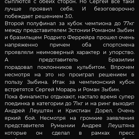
сыплются с обеих сторон. Но Сергей все таки
лучше проявил себя.
И безоговорочно
побеждает решением 3:0.
Второй полуфинал за кубок чемпиона до 77кг
между представителем Эстонии Романом Зыбин
и бразильцем Родриго Феррейра прошел
очень
напряженно причем оба спортсмена
проявляли неимоверный характер и упорство.
А представитель Бразилии
порадовал
поклонников кульбитом. Впрочем
несмотря на это но проиграл решением в
пользу Зыбина. Итак за чемпионский кубок
встретятся
Сергей Морарь и Роман Зыбин.
Пока финалисты отдыхают, настало время супер
поединка в категории до 71кг и на ринг выходит
Андрей Леуштян и Кристиан Дорел.
Очень
яркий бой. Несмотря на громкие заявления
представителя Румынии Андрея Леуштяна
которые он сделал в рамках пресс