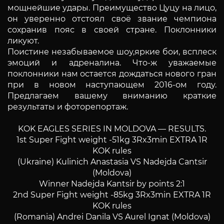
мощнейшие удары. Преимущество Цуцу на лицо,
он уверенно отстоял своё звание чемпиона
сохранив пояс в своей стране. Поклонники
ликуют.
Поистине незабываемое шоу,яркие бои, всплеск
эмоций и адреналина. Что-ж уважаемые
поклонники нам остается дождаться нового гран
при в новом наступающем 2016-ом году.
Предлагаем вашему вниманию краткие
результаты и фоторепортаж.
KOK EAGLES SERIES IN MOLDOVA — RESULTS.
1st Super Fight weight -51kg 3Rx3min EXTRA 1R
KOK rules
(Ukraine) Kulinich Anastasia VS Nadejda Cantsir
(Moldova)
Winner Nadejda Kantsir by points 2:1
2nd Super Fight weight -85kg 3Rx3min EXTRA 1R
KOK rules
(Romania) Andrei Danila VS Aurel Ignat (Moldova)