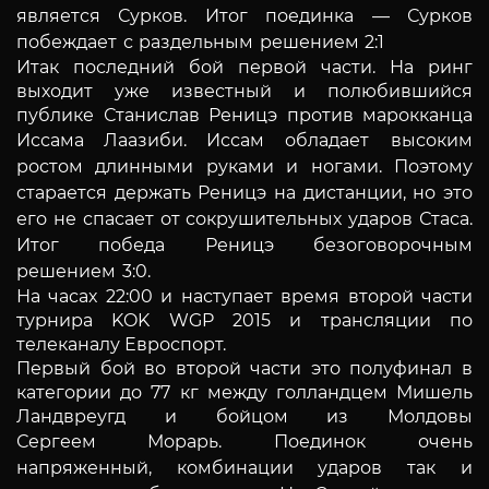
является Сурков. Итог поединка — Сурков
побеждает с раздельным решением 2:1
Итак последний бой первой части. На ринг
выходит уже известный и полюбившийся
публике Станислав Реницэ против марокканца
Иссама Лаазиби.
Иссам обладает высоким
ростом длинными руками и ногами. Поэтому
старается держать Реницэ на дистанции, но это
его не спасает
от сокрушительных ударов Стаса.
Итог победа Реницэ безоговорочным
решением 3:0.
На часах 22:00 и наступает время второй части
турнира KOK WGP 2015 и трансляции по
телеканалу Евроспорт.
Первый бой во второй части это полуфинал в
категории до 77 кг между голландцем Мишель
Ландвреугд и бойцом из Молдовы
Сергеем
Морарь. Поединок очень
напряженный, комбинации ударов так и