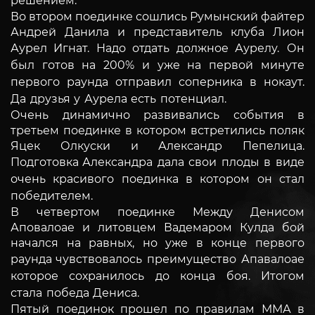
решением.
Во втором поединке сошлись Румынский файтер
Андрей Данила и представитель клуба Лион
Аурел Игнат. Надо отдать должное
Аурелу. Он
был готов на 200% и уже на первой минуте
первого раунда отправил соперника в нокаут.
Да друзья у Аурела есть
потенциал.
Очень динамично развивались события в
третьем поединке в котором встретились поляк
Яцек Олкуски и Александр Пепелица.
Подготовка
Александра дала свои плоды в виде
очень красивого поединка в котором он стал
победителем.
В четвертом поединке Между Денисом
Аповалоае и литовцем Вадемаром Кулда бой
начался на равных, но уже в конце первого
раунда
чувствовалось преимущество Апавалоае
которое сохранилось до конца боя. Итогом
стала победа Дениса.
Пятый поединок прошел по правилам ММА в