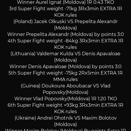
Winner Aurel Ignat (Moldova) 1R 0:43 TKO
3rd Super Fight weight -71kg 3Rx3min EXTRA 1R
KOK rules
(Poland) Jacek Olkuski VS Prepelita Alexandr
(Moldova)
Winner Prepelita Alexandr (Moldova) by points 3:0
4th Super Fight weight -84kg 3Rx3min EXTRA 1R
KOK rules
(Lithuania) Valdemar Kulda VS Denis Apavaloae
(Moldova)
Winner Denis Apavaloae (Moldova) by points 3:0
5th Super Fight weight -75kg 2Rx5min EXTRA 1R
MMA rules
(Guinea) Doukoure Aboubacar VS Vlad
Popovsky(Moldova)
Winner Vlad Popovsky(Moldova) 1R 1:20 TKO
6th Super Fight weight +93kg 3Rx3min EXTRA 1R
KOK rules
(Ukraine) Andrei Ohotnik VS Maxim Bolotov
(Moldova)
Winner Maxim Bolotov (Moldova) By points Extra 1R