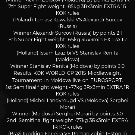
7th Super Fight weight -85kg 3Rx3min EXTRA 1R
KOK rules
(Poland) Tomasz Kowalski VS Alexandr Surcov
(Russia)
Winner Alexandr Surcov (Russia) by points 2:1
8th Super Fight weight -65kg 3Rx3min EXTRA 1R
KOK rules
(Holland) Issam Laazibi VS Stanislav Renita
(Moldova)
Winner Stanislav Renita (Moldova) by points 3:0
Results KOK WORLD GP 2015 Middleweight
Tournament in Moldova live on EUROSPORT.
1st Semifinal fight weight -77kg 3Rx3min EXTRA 1R
KOK rules
(Holland) Michel Landvreugd VS (Moldova) Serghei
Morari
Winner (Moldova) Serghei Morari by points 3:0
2nd Semifinal fight weight -77kg 3Rx3min EXTRA
1R KOK rules
(Brazil)Rodrigo Ferreira VS Roman Zobin (Estonia)