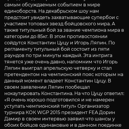
самым обсуждаемым событием в мире
единоборств. На декабрьском шоу нам
предстоит увидеть захватывающие супербои с
участием топовых звезд бойцовского мира. А
также титульный бой за звание чемпиона мира в
категории до 85кг. В этом противостоянии
сойдутся Константин Цуцу и Игорь Ляпин. По
регламенту титульный бой состоит из пяти
раундов по три минуты каждый. Эта интрига
тянется уже очень давно, напомним что Игорь
Ляпин выиграл апрельскую четверку и стал
претендентом на чемпионский пояс которым на
данный момент владеет Константин Цуцу. В
своем заявлении Ляпин пообещал
нокаутировать Константина. На что Цуцу ответил:
«Я очень хорошо подготовился и не намерен
уступать чемпионский титул» Организатор
турнира КОК WGP 2015 президент FEA Дорин
Дамир в своем интервью заявил что шансы у
обоих бойцов одинаковые и в данном поединке