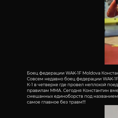
Боец федерации WAK-1F Moldova Конста
Совсем недавно боец федерации WAK-1F
К-1 в четверке где провел неплохой пое
правилам ММА. Сегодня Константин вмес
смешанных единоборств под названием «
самое главное без травм!!!