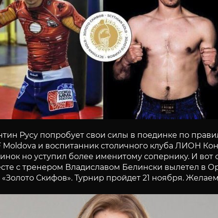
нтин Русу попробует свои силы в поединке по прав
 Moldova и воспитанник столичного клуба ЛИОН Ко
динок но уступил более именитому сопернику. И вот 
те с тренером Владиславом Белински вылетел в Оре
Золото Скифов». Турнир пройдет 21 ноября. Желаем