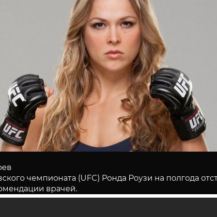
оев
ого чемпионата (UFC) Ронда Роузи на полгода отст
комендации врачей.