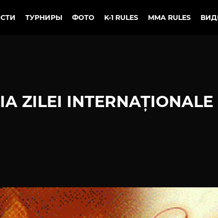
СТИ
ТУРНИРЫ
ФОТО
K-1 RULES
MMA RULES
ВИД
IA ZILEI INTERNAȚIONALE