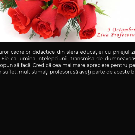
turor cadrelor didactice din sfera educaţiei cu prilejul 
. Fie ca lumina înţelepciunii, transmisă de dumneavoastra
 propun să facă. Cred că cea mai mare apreciere pentru peda
n suflet, mult stimaţi profesori, să aveţi parte de aceste b