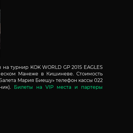
ы на турнир KOK WORLD GP 2015 EAGLES
ическом Манеже в Кишиневе. Стоимость
 Балета Мария Биешу» телефон кассы 022
ик).
Билеты на VIP места и партеры