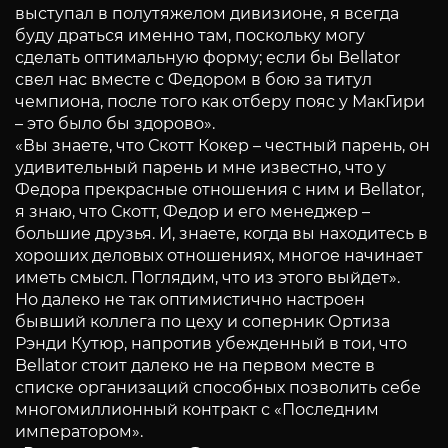
выступал в полутяжелом дивизионе, я всегда
буду драться именно там, поскольку могу
сделать оптимальную форму; если бы Bellator
свел нас вместе с Федором в бою за титул
чемпиона, после того как отберу пояс у МакГири
– это было бы здорово».
«Вы знаете, что Скотт Кокер – честный парень, он
удивительный парень и мне известно, что у
Федора прекрасные отношения с ним и Bellator,
я знаю, что Скотт, Федор и его менеджер –
большие друзья. И, знаете, когда вы находитесь в
хороших деловых отношениях, многое начинает
иметь смысл. Поглядим, что из этого выйдет».
Но далеко не так оптимистично настроен
бывший коллега по цеху и соперник Ортиза
Рэнди Кутюр, напротив убежденный в тои, что
Bellator стоит далеко не на первом месте в
списке организаций способных позволить себе
многомиллионный контракт с «Последним
императором».