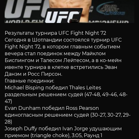
Результаты турнира UFC Fight Night 72
Сегодня в Шотландии состоялcя турнир UFC
Fight Night 72, в котором главным событием
вечера стал поединок между Майклом
Биспингом и Талесом Лейтесом, а в ко-мейн
ивенте турнира в клетке встретились Эван
Данэм и Росс Пирсон.
Главные поединки:
Michael Bisping победил Thales Leites
раздельным решением судей (47-48, 49-46, 48-
47)
Evan Dunham победил Ross Pearson
единогласным решением судей (30-27, 30-27, 29-
28)
Joseph Duffy победил Ivan Jorge удушающим
приемом (triangle choke), 3:05, Раунд 1