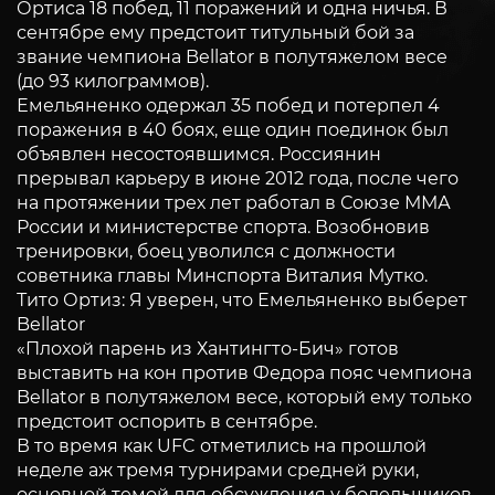
Ортиса 18 побед, 11 поражений и одна ничья. В
сентябре ему предстоит титульный бой за
звание чемпиона Bellator в полутяжелом весе
(до 93 килограммов).
Емельяненко одержал 35 побед и потерпел 4
поражения в 40 боях, еще один поединок был
объявлен несостоявшимся. Россиянин
прерывал карьеру в июне 2012 года, после чего
на протяжении трех лет работал в Союзе ММА
России и министерстве спорта. Возобновив
тренировки, боец уволился с должности
советника главы Минспорта Виталия Мутко.
Тито Ортиз: Я уверен, что Емельяненко выберет
Bellator
«Плохой парень из Хантингто-Бич» готов
выставить на кон против Федора пояс чемпиона
Bellator в полутяжелом весе, который ему только
предстоит оспорить в сентябре.
В то время как UFC отметились на прошлой
неделе аж тремя турнирами средней руки,
основной темой для обсуждения у болельщиков