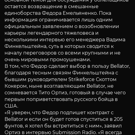
остается возвращение в смешанные
единоборства Федора Емельяненко. Пока
информация ограничивается лишь одним
официальным заявлением о возобновлении
карьеры легендарного тяжеловеса и
несколькими интервью его менеджера Вадима
Финкельштейна, суть в которых сводится к
началу переговоров со всеми крупными и не
очень мировыми промоушенами.
В том, что Федор сделает выбор в пользу Bellator,
благодаря тесным связям Финкельштейна с
бывшим руководителем Strikeforce Скоттом
Кокером, ныне возглавляющим Bellator, не
сомневается Тито Ортиз, готовый в случае чего
первым поприветствовать русского бойца в
США.
«Я уверен, что Федор подпишет контракт с
Bellator и если он будет готов спуститься в 205
фунтов, я хотел бы встретиться с ним», заявил
Ортиз в интервью Submission Radio. «Я всегда