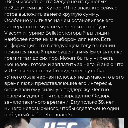
«Всем известно, что Федор не из дешевых
бойцов», считает Кутюр. «Я не знаю, кто сейчас
готов выложить за него круглую сумму.
Особенно учитывая на чем остановилась его
карьера, поэтому я не уверен, что это будет
Viacom и турнир Bellator, который выглядит
наиболее логичным выбором для него. Есть
информация, что в следующем году в Японии
появится новый промоушен, а имя Емельяненко
гремит там до сих пор. Может быть у них есть
«кошелек» готовый заплатить за него. Я знаю, что
и UFC очень хотели бы видеть его у себя».
«У него была черная полоса, я не думаю, что в это
время люди представляющие его интересы,
оказывали ему сильную поддержку. Честно
говоря я удивлен, что возвращение Федора
заняло так много времени. Ему только 38, нет
ничего невозможного, чтобы сделать еще один
победный забег. Кто знает?»