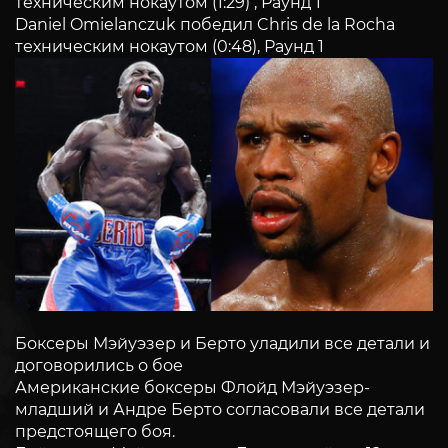
техническим нокаутом (1:29) , Раунд 1
Daniel Omielanczuk победил Chris de la Rocha
техническим нокаутом (0:48), Раунд 1
Боксеры Мэйуэзер и Берто уладили все детали и
договорились о бое
Американские боксеры Флойд Мэйуэзер-
младший и Андре Берто согласовали все детали
предстоящего боя.