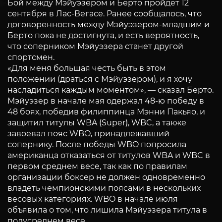
Бой между Мэйуэзером и Берто пройдет 12
сентября в Лас-Вегасе. Ранее сообщалось, что
договоренность между Мэйуэзером-младшим и
Берто пока не достигнута, и есть вероятность,
что соперником Мэйуэзера станет другой
спортсмен.
«Для меня большая честь быть в этом
положении (драться с Мэйуэзером), и я хочу
насладиться каждым моментом», — сказал Берто.
Мэйуэзер в начале мая одержал 48-ю победу в
48 боях, победив филиппинца Мэнни Пакьяо, и
защитил титулы WBA (Super), WBC, а также
завоевал пояс WBO, принадлежавший
сопернику. После победы WBO попросила
американца отказаться от титулов WBA и WBC в
первом среднем весе, так как по правилам
организации боксер не должен одновременно
владеть чемпионскими поясами в нескольких
весовых категориях. WBO в начале июля
объявила о том, что лишила Мэйуэзера титула в
полусреднем весе.