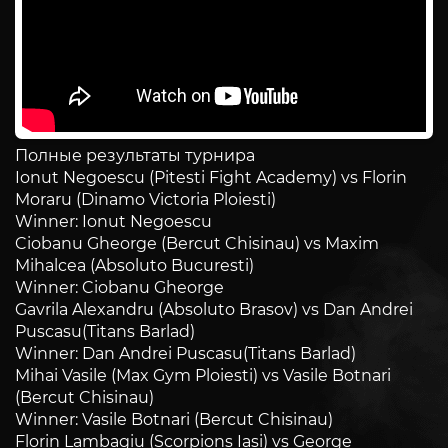
Полные результаты турнира
Ionut Negoescu (Pitesti Fight Academy) vs Florin
Moraru (Dinamo Victoria Ploiesti)
Winner: Ionut Negoescu
Ciobanu Gheorge (Bercut Chisinau) vs Maxim
Mihalcea (Absoluto Bucuresti)
Winner: Ciobanu Gheorge
Gavrila Alexandru (Absoluto Brasov) vs Dan Andrei
Puscasu(Titans Barlad)
Winner: Dan Andrei Puscasu(Titans Barlad)
Mihai Vasile (Max Gym Ploiesti) vs Vasile Botnari
(Bercut Chisinau)
Winner: Vasile Botnari (Bercut Chisinau)
Florin Lambagiu (Scorpions Iasi) vs George