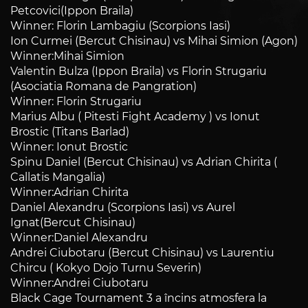
Petcovici(Ippon Braila)
Winner: Florin Lambagiu (Scorpions Iasi)
Ion Curmei (Bercut Chisinau) vs Mihai Simion (Agon)
Winner:Mihai Simion
Valentin Bulza (Ippon Braila) vs Florin Strugariu
(Asociatia Romana de Pangration)
Winner: Florin Strugariu
Marius Albu ( Pitesti Fight Academy ) vs Ionut
Brostic (Titans Barlad)
Winner: Ionut Brostic
Spinu Daniel (Bercut Chisinau) vs Adrian Chirita (
Callatis Mangalia)
Winner:Adrian Chirita
Daniel Alexandru (Scorpions Iasi) vs Aurel
Ignat(Bercut Chisinau)
Winner:Daniel Alexandru
Andrei Ciubotaru (Bercut Chisinau) vs Laurentiu
Chircu ( Kokyo Dojo Turnu Severin)
Winner:Andrei Ciubotaru
Black Cage Tournament 3 a încins atmosfera la