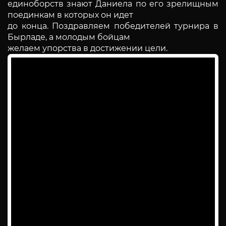
единоборств знают Даниела по его зрелищным
поединкам в которых он идет
до конца. Поздравляем победителей турнира в
Бырладе, а молодым бойцам
желаем упорства в достижении цели.