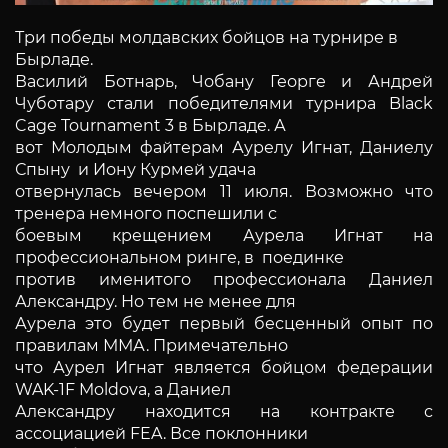
Три победы молдавских бойцов на турнире в
Бырладе.
Василий Ботнарь, Чобану Георге и Андрей
Чуботару стали победителями турнира Black
Cage Tournament 3 в Бырладе. А
вот Молодым файтерам Аурелу Игнат, Даниелу
Спыну и Иону Курмей удача
отвернулась вечером 11 июля. Возможно что
тренера немного поспешили с
боевым крещением Аурела Игнат на
профессиональном ринге, в поединке
против именитого профессионала Даниел
Александру. Но тем не менее для
Аурела это будет первый бесценный опыт по
правилам ММА. Примечательно
что Аурел Игнат является бойцом федерации
WAK-1F Moldova, а Даниел
Александру находится на контракте с
ассоциацией FEA. Все поклонники