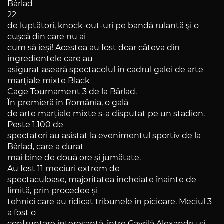
Bârlad
22
de luptători, knock-out-uri pe bandă rulantă şi o
cuşcă din care nu ai
cum să ieși! Acestea au fost doar câteva din
ingredientele care au
asigurat aseară spectacolul în cadrul galei de arte
marţiale mixte Black
Cage Tournament 3 de la Bârlad.
În premieră în România, o gală
de arte marțiale mixte s-a disputat pe un stadion.
Peste 1.100 de
spectatori au asistat la evenimentul sportiv de la
Bârlad, care a durat
mai bine de două ore și jumătate.
Au fost 11 meciuri extrem de
spectaculoase, majoritatea încheiate înainte de
limită, prin procedee și
tehnici care au ridicat tribunele în picioare. Meciul 3
a fost o
confruntare interesantă, între Gavrilă Alexandru și