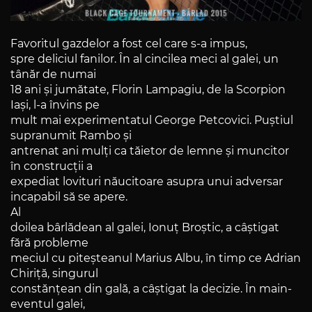
Favoritul gazdelor a fost cel care s-a impus,
spre deliciul fanilor. În al cincilea meci al galei, un
tânăr de numai
18 ani și jumătate, Florin Lampagiu, de la Scorpion
Iași, l-a învins pe
mult mai experimentatul George Petcovici. Puștiul
supranumit Rambo și
antrenat ani mulți ca tăietor de lemne și muncitor
în construcții a
expediat lovituri năucitoare asupra unui adversar
incapabil să se apere.
Al
doilea bârlădean al galei, Ionuț Broștic, a câștigat
fără probleme
meciul cu piteșteanul Marius Albu, în timp ce Adrian
Chiriță, singurul
constănțean din gală, a câștigat la decizie. În main-
eventul galei,