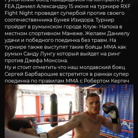
FEA Даниел Александру 15 июня на турнире RXF
Fight Night проведет супербой против своего
соотечественника Бунея Изидора. Турнир
пройдет в румынском городе Клуж- Напока в
местном спортивном Манеже. Желаем Даниелу
удачи и победного поединка без травм. На
турнире также выступят такие бойцы ММА как
румын Санду Лунгу который выйдет на ринг
против Джефа Монсона.
Ну и стоит отметить что наш молдавский боец
Сергей Барбарошие встретится в рамках супер
поединка по правилам ММА с Робертом Кертеч