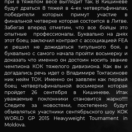
при в тяжелом весе выглядит так. В Кишиневе
будут драться 8 тяжей в 4-ех четвертьфиналах,
победители которых примут участие в
финальной четверке которая состоится в Литве.
Забегая вперед отметим, что все бойцы это
опытные профессионалы. Буквально на днях
этот боец заключил контракт с ассоциацией FEA
и решил не дожидаться титульного боя, а
буквально с самого начала пройти восьмерку и
доказать что именно он достоин носить звание
чемпиона КОК тяжелого дивизиона. Как вы и
догадались речь идет о Владимире Токтасинове
ник нейм ТОК. Именно он заявлен как первый
боец четвертьфинальной восьмерки которая
пройдет 26 сентября в Кишиневе. Итак
уважаемые поклонники становится жарко!!!!!
Следите за новостями, постепенно будут
объявляться участники сентябрьского шоу KOK
WORLD GP 2015 Heavyweight Tournament in
Moldova.