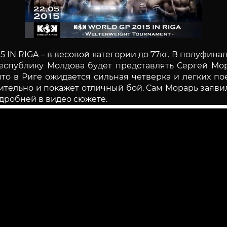
 IN RIGA – в весовой категории до 77кг. В полуфина
Республику Молдова будет представлять Сергей Мо
то в Риге ожидается сильная четверка и легких п
тельно и покажет отличный бой. Сам Морарь заявил ч
дробней в видео сюжете.