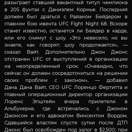
разыграет ставший вакантный титул чемпиона
в 205 фунтах с Даниэлем Кормье. Последний
должен был драться с Райаном Бейдером в
главном бою ивента UFC Fight Night 68. Вскоре
станет известно, останется ли Бейдер в карде,
или его снимут с шоу.
«Это невесело, но вы
знаете, как говорят: шоу продолжается», —
сказал Вайт.
Дополнительно Джон Джонс
отстранен UFC от выступлений в организации
на неопределенный срок.
«Очевидно, что
сейчас он должен сосредоточиться на решении
своих проблем с законом», — добавил
Дана.
Дана Вайт, СЕО UFC Лоренцо Фертитта и
главный операционный директор организации
Лоренс Эпштейн вчера прилетели в
Альбукерке, где встречались с Джоном
Джонсом и его адвокатом Винсентом Вордом.
Сдавшийся властям спустя сутки после ДТП
Джонс был освобожден под залог в $2,500; при