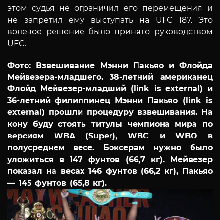
этом судья не ограничил его перемещения и
не запретил ему выступать на UFC 187.
Это
волевое решение было принято руководством
UFC.
Фото: Взвешивание Мэнни Пакьяо и Флойда
Мейвезера-младшего.
38-летний американец
Флойд Мейвезер-младший (link is external) и
36-летний филиппинец Мэнни Пакьяо (link is
external) прошли процедуру взвешивания. На
кону буду стоять титулы чемпиона мира по
версиям WBA (Super), WBC и WBO в
полусреднем весе. Боксерам нужно было
уложиться в 147 фунтов (66,7 кг). Мейвезер
показал на весах 146 фунтов (66,2 кг), Пакьяо
— 145 фунтов (65,8 кг).