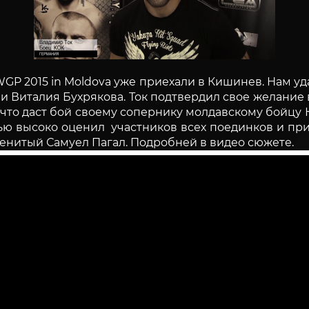
P 2015 in Moldova уже приехали в Кишинев. Нам у
и Виталия Бухрякова. Ток подтвердил свое желание в
 что даст бой своему сопернику молдавскому бойцу 
ью высоко оценил участников всех поединков и пр
менитый Самуел Пагал. Подробней в видео сюжете.