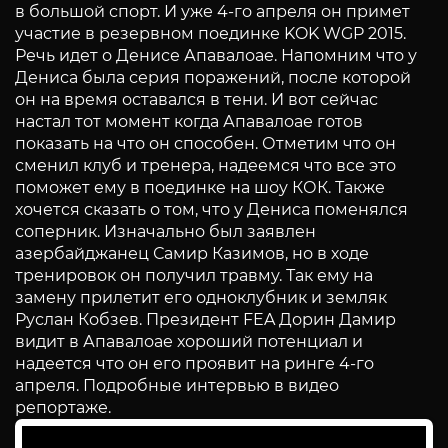
в большой спорт. И уже 4-го апреля он примет
участие в резервном поединке KOK WGP 2015.
Речь идет о Денисе Апавалоае. Напомним что у
Дениса была серия поражений, после которой
он на время оставался в тени. И вот сейчас
настал тот момент когда Апавалоае готов
показать на что он способен. Отметим что он
сменил клуб и тренера, надеемся что все это
поможет ему в поединке на шоу КОК. Также
хочется сказать о том, что у Дениса поменялся
соперник. Изначально был заявлен
азербайджанец Самир Казимов, но в ходе
тренировок он получил травму. Так ему на
замену прилетит его одноклубник и земляк
Руслан Кобзев. Президент FEA Дорин Дамир
видит в Апавалоае хороший потенциал и
надеется что он его проявит на ринге 4-го
апреля. Подробные интервью в видео
репортаже.