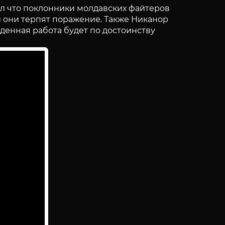
л что поклонники молдавских файтеров
и они терпят поражение. Также Никанор
еденная работа будет по достоинству