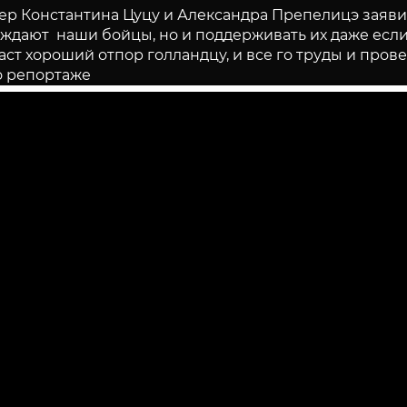
ер Константина Цуцу и Александра Препелицэ заяви
еждают наши бойцы, но и поддерживать их даже есл
ст хороший отпор голландцу, и все го труды и пров
о репортаже