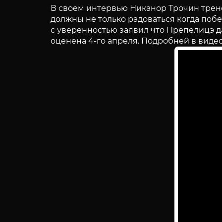
В своем интервью Никанор Трочин трен
должны не только радоваться когда поб
с уверенностью заявил что Препелицэ да
оценена 4-го апреля. Подробней в виде