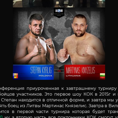
нференция приуроченная к завтрашнему турниру
йцов участников. Это первое шоу КОК в 2015г и
 Степан находится в отличной форме, и завтра мы 
ять боец из Литвы Мартинас Князелис. Завтра в Ви
ится в первой части турнира которая будет тра
K)
ну а вторую часть все поклонники КОК смогут 