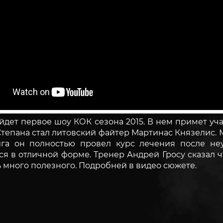
йдет первое шоу КОК сезона 2015. В нем примет уч
тепана стал литовский файтер Мартинас Князелис. М
ига он полностью провел курс лечения после неу
я в отличной форме. Тренер Андрей Гросу сказал ч
ь много полезного. Подробней в видео сюжете.