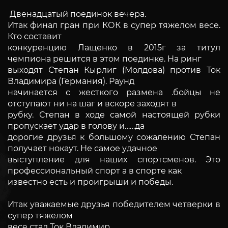
Двенадцатый поединок вечера.
Итак финал гран при КОК в супер тяжелом весе.
Кто составит
конкуренцию Лащенко в 2015г за титул
чемпиона решится в этом поединке. На ринг
выходят Степан Кырлиг (Молдова) против Ток
Владимира (Германия). Раунд
начинается с жесткого размена .бойцы не
отступают ни на шаг и вскоре заходят в
рубку. Степан в ходе самой настоящей рубки
пропускает удар в голову и……да
дорогие друзья к большому сожалению Степан
получает нокаут. Не самое удачное
выступление для наших спортсменов. Это
профессиональный спорт а в спорте как
известно есть и проигрыши и победы.
Итак уважаемые друзья победителем четверки в
супер тяжелом
весе стал Ток Владимир.