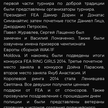
первой части турнира по доброй традиции
были представлены организаторы турнира.
Президент FEA Дамир Дорин и Донатас
Симанайтис затем почетные гости Даниел Гицэ,
Джорджио Петросян,
Павел Журавлев, Сергей Лащенко был
замечен и Василий Ломаченко. Также были
озвучены имена призеров чемпионата
Европы сборной WAK-1F
Moldova. И наконец были подведены итоги
конкурса
FEA
RING
GIRLS
2014. Третье почетное
место заняла в конкурсе Дойна Параскив,
второе место заняла Якуб Анастасия. И
Королевой ринга 2014 стала Ленивцева
Светлана. Все девушки получили ценные
подарки от FEA и от спонсоров. Также
прозвучали поздравления с прошедшим днем
полиции и были представлены ветераны
стоявшие у истоков создания полицейского