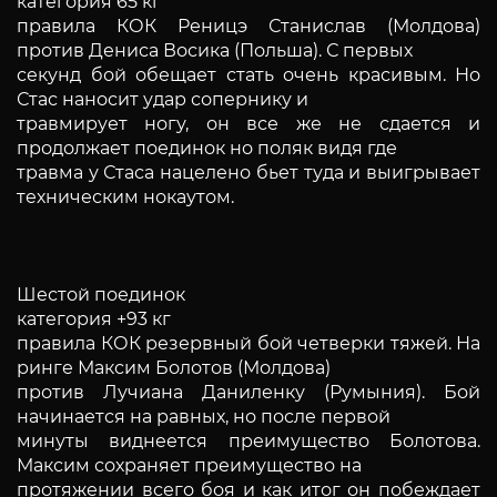
категория 65 кг
правила КОК Реницэ Станислав (Молдова)
против Дениса Восика (Польша). С первых
секунд бой обещает стать очень красивым. Но
Стас наносит удар сопернику и
травмирует ногу, он все же не сдается и
продолжает поединок но поляк видя где
травма у Стаса нацелено бьет туда и выигрывает
техническим нокаутом.
Шестой поединок
категория +93 кг
правила КОК резервный бой четверки тяжей. На
ринге Максим Болотов (Молдова)
против Лучиана Даниленку (Румыния). Бой
начинается на равных, но после первой
минуты виднеется преимущество Болотова.
Максим сохраняет преимущество на
протяжении всего боя и как итог он побеждает