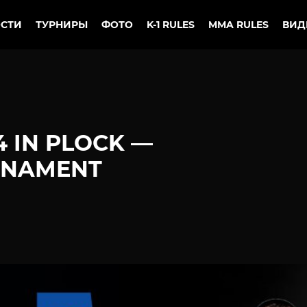
СТИ
ТУРНИРЫ
ФОТО
K-1 RULES
MMA RULES
ВИД
 IN PLOCK —
RNAMENT