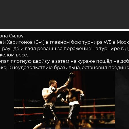
она Силву
й Харитонов (6-4) в главном бою турнира W5 в Мос
ом раунде и взял реванш за поражение на турнире в 
жёлом весе.
пал плотную двойку, а затем на кураже пошёл на до
ко, к неудовольствию бразильца, остановил поедино