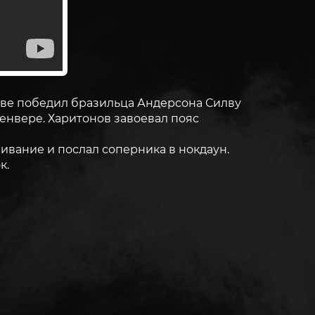
кве победил бразильца Андерсона Силву
Денвере. Харитонов завоевал пояс
бивание и послал соперника в нокдаун.
к.