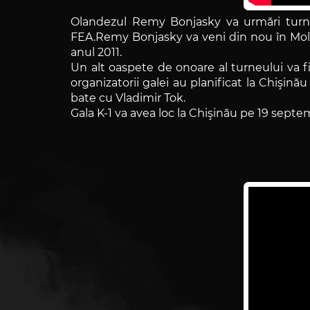
Olandezul Remy Bonjasky va urmări turneu
FEA.Remy Bonjasky va veni din nou în Moldov
anul 2011.
Un alt oaspete de onoare al turneului va fi 
organizatorii galei au planificat la Chişină
bate cu Vladimir Tok.
Gala K-1 va avea loc la Chişinău pe 19 septem