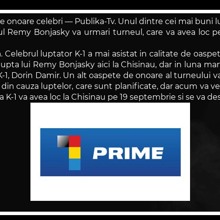
de onoare celebri — Publika-Tv. Unul dintre cei mai buni lu
ul Remy Bonjasky va urmari turneul, care va avea loc pe 
elebrul luptator K-1 a mai asistat in calitate de oaspet
 lupta lui Remy Bonjasky aici la Chisinau, dar in luna mar
-1, Dorin Damir. Un alt oaspete de onoare al turneului va
din cauza luptelor, care sunt planificate, dar acum va v
 K-1 va avea loc la Chisinau pe 19 septembrie si se va des