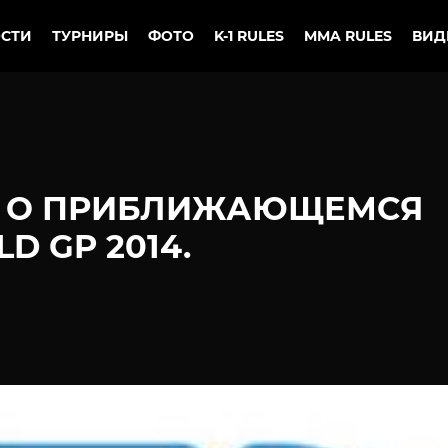
СТИ
ТУРНИРЫ
ФОТО
K-1 RULES
MMA RULES
ВИД
И О ПРИБЛИЖАЮЩЕМСЯ
D GP 2014.