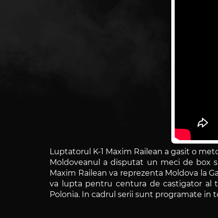
Luptatorul K-1 Maxim Railean a gasit o met
Moldoveanul a disputat un meci de box si 
Maxim Railean va reprezenta Moldova la Gala K
va lupta pentru centura de castigator al t
Polonia. In cadrul serii sunt programate in to