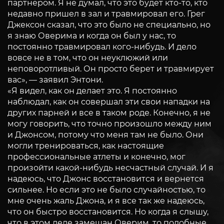
партнером. Я не думал, что это будет кто-то, кто
недавно пришел в зал и травмировал его. Грег
Джексон сказал, что это было не специально, но
я знаю Оверима и когда он был у нас, то
постоянно травмировал кого-нибудь. И дело
вовсе не в том, что он неуклюжий или
неповоротливый. Он просто берет и травмирует
вас», — заявил Энтони.
«Я видел, как он делает это. Я постоянно
наблюдал, как он совершал эти свои нападки на
других парней и все в таком роде. Конечно, я не
могу говорить, что точно произошло между ним
и Джонсом, потому что меня там не было. Они
могли тренироваться, как настоящие
профессиональные атлеты и конечно, мог
произойти какой-нибудь несчастный случай. И я
надеюсь, что Джонс восстановится и вернется
сильнее. Но если это не было случайностью, то
мне очень жаль Джона, и я все так же надеюсь,
что он быстро восстановится. Но когда я слышу,
что в этом деле замешан Оверим, то подобные