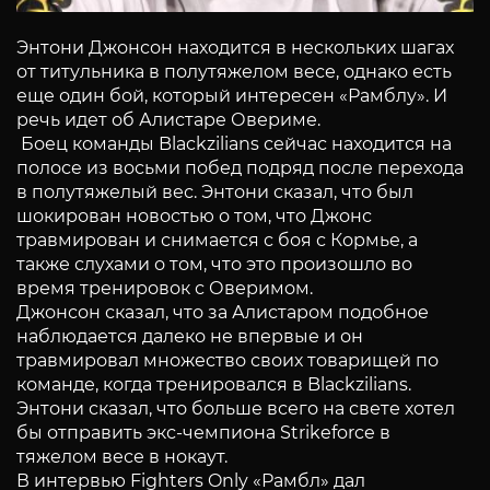
Энтони Джонсон находится в нескольких шагах
от титульника в полутяжелом весе, однако есть
еще один бой, который интересен «Рамблу». И
речь идет об Алистаре Овериме.
Боец команды Blackzilians сейчас находится на
полосе из восьми побед подряд после перехода
в полутяжелый вес. Энтони сказал, что был
шокирован новостью о том, что Джонс
травмирован и снимается с боя с Кормье, а
также слухами о том, что это произошло во
время тренировок с Оверимом.
Джонсон сказал, что за Алистаром подобное
наблюдается далеко не впервые и он
травмировал множество своих товарищей по
команде, когда тренировался в Blackzilians.
Энтони сказал, что больше всего на свете хотел
бы отправить экс-чемпиона Strikeforce в
тяжелом весе в нокаут.
В интервью Fighters Only «Рамбл» дал